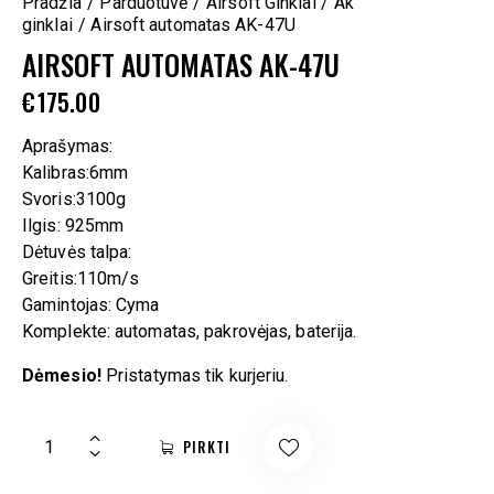
Pradžia
Parduotuvė
Airsoft Ginklai
Ak
ginklai
Airsoft automatas AK-47U
AIRSOFT AUTOMATAS AK-47U
€
175.00
Aprašymas:
Kalibras:6mm
Svoris:3100g
Ilgis: 925mm
Dėtuvės talpa:
Greitis:110m/s
Gamintojas: Cyma
Komplekte: automatas, pakrovėjas, baterija.
Dėmesio!
Pristatymas tik kurjeriu.
PIRKTI