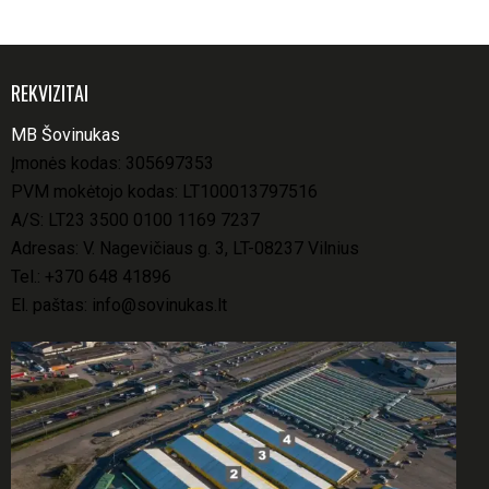
REKVIZITAI
MB Šovinukas
Įmonės kodas: 305697353
PVM mokėtojo kodas: LT100013797516
A/S: LT23 3500 0100 1169 7237
Adresas: V. Nagevičiaus g. 3, LT-08237 Vilnius
Tel.:
+370 648 41896
El. paštas:
info@sovinukas.lt