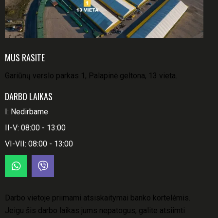
MUS RASITE
Gariūnų verslo parkas 1, Palapinė geltona, 13 vieta.
DARBO LAIKAS
I: Nedirbame
II-V: 08:00 - 13:00
VI-VII: 08:00 - 13:00
Darbo vietoje priimami atsiskaitymai banko kortelėmis.
Jeigu šis darbo laikas jums nepatogus, galite atsiimti