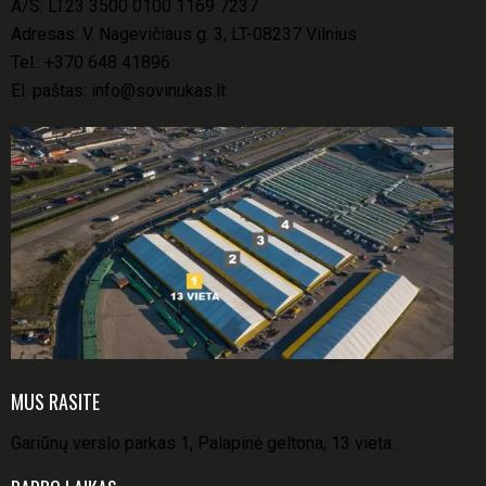
A/S: LT23 3500 0100 1169 7237
Adresas: V. Nagevičiaus g. 3, LT-08237 Vilnius
Tel.:
+370 648 41896
El. paštas:
info@sovinukas.lt
MUS RASITE
Gariūnų verslo parkas 1, Palapinė geltona, 13 vieta.