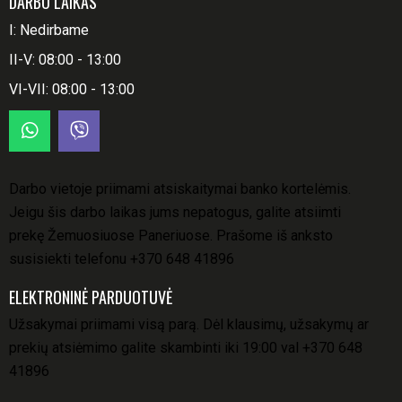
DARBO LAIKAS
I: Nedirbame
II-V: 08:00 - 13:00
VI-VII: 08:00 - 13:00
Darbo vietoje priimami atsiskaitymai banko kortelėmis.
Jeigu šis darbo laikas jums nepatogus, galite atsiimti
prekę Žemuosiuose Paneriuose. Prašome iš anksto
susisiekti telefonu
+370 648 41896
ELEKTRONINĖ PARDUOTUVĖ
Užsakymai priimami visą parą. Dėl klausimų, užsakymų ar
prekių atsiėmimo galite skambinti iki 19:00 val
+370 648
41896