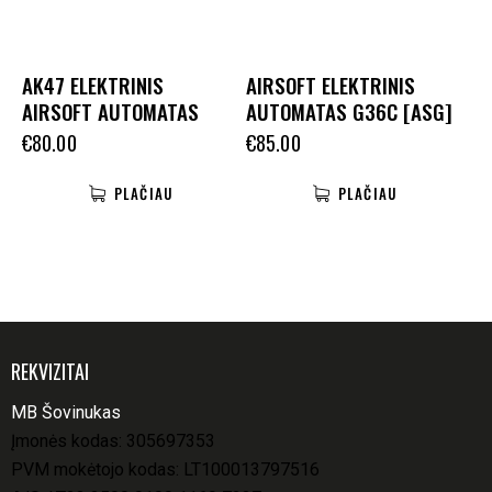
AK47 ELEKTRINIS
AIRSOFT ELEKTRINIS
AIRSOFT AUTOMATAS
AUTOMATAS G36C [ASG]
€
80.00
€
85.00
PLAČIAU
PLAČIAU
REKVIZITAI
MB Šovinukas
Įmonės kodas: 305697353
PVM mokėtojo kodas: LT100013797516