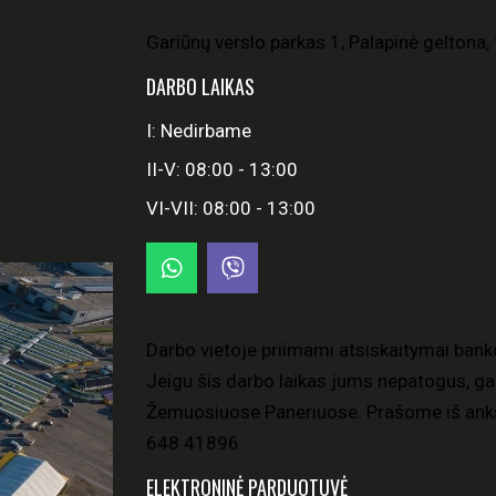
Gariūnų verslo parkas 1, Palapinė geltona, 
DARBO LAIKAS
I: Nedirbame
II-V: 08:00 - 13:00
VI-VII: 08:00 - 13:00
Darbo vietoje priimami atsiskaitymai bank
Jeigu šis darbo laikas jums nepatogus, gal
Žemuosiuose Paneriuose. Prašome iš anks
648 41896
ELEKTRONINĖ PARDUOTUVĖ