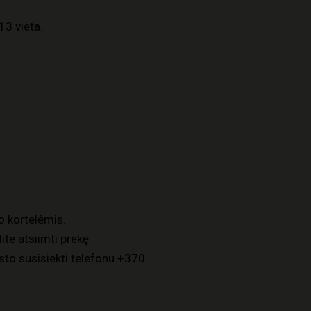
13 vieta.
o kortelėmis.
ite atsiimti prekę
to susisiekti telefonu
+370