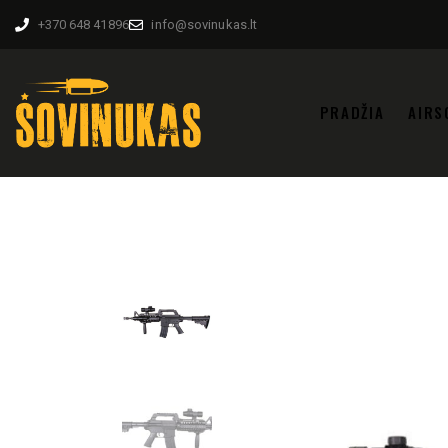
+370 648 41896
info@sovinukas.lt
PRADŽIA
AIRS