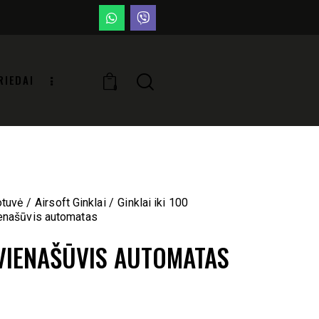
RIEDAI
0
otuvė
Airsoft Ginklai
Ginklai iki 100
enašūvis automatas
VIENAŠŪVIS AUTOMATAS