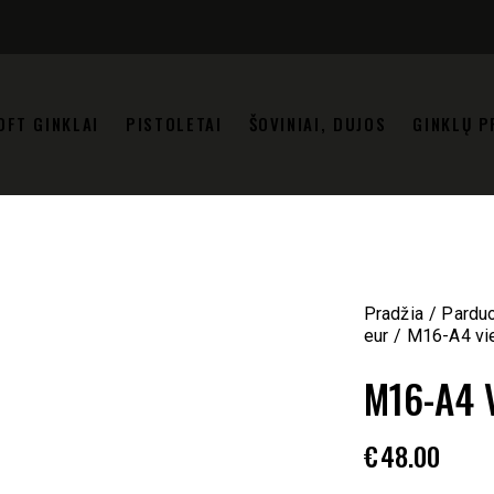
OFT GINKLAI
PISTOLETAI
ŠOVINIAI, DUJOS
GINKLŲ P
Pradžia
Pardu
eur
M16-A4 vi
M16-A4 
€
48.00