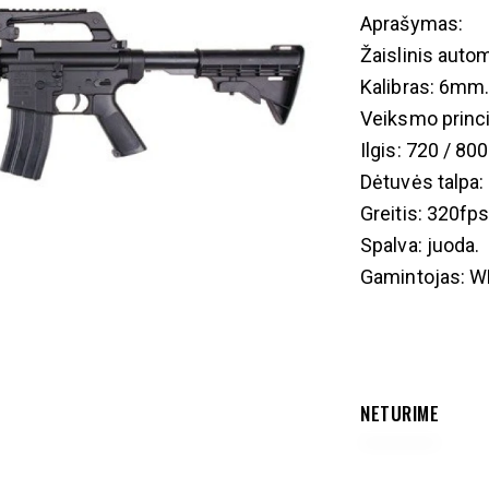
Aprašymas:
Žaislinis aut
Kalibras: 6mm
Veiksmo princi
Ilgis: 720 / 8
Dėtuvės talpa:
Greitis: 320fps
Spalva: juoda.
Gamintojas: W
NETURIME