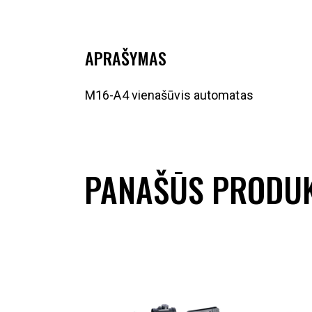
APRAŠYMAS
M16-A4 vienašūvis automatas
PANAŠŪS PRODUK