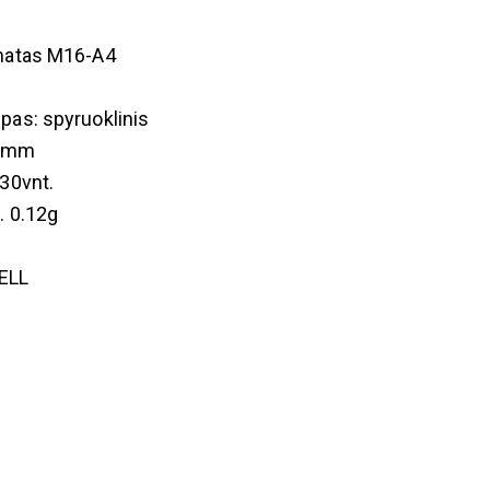
omatas M16-A4
.
pas: spyruoklinis
00mm
 30vnt.
. 0.12g
ELL