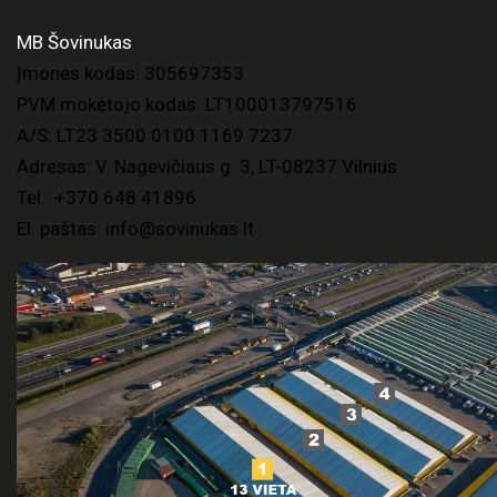
MB Šovinukas
Įmonės kodas: 305697353
PVM mokėtojo kodas: LT100013797516
A/S: LT23 3500 0100 1169 7237
Adresas: V. Nagevičiaus g. 3, LT-08237 Vilnius
Tel.:
+370 648 41896
El. paštas:
info@sovinukas.lt