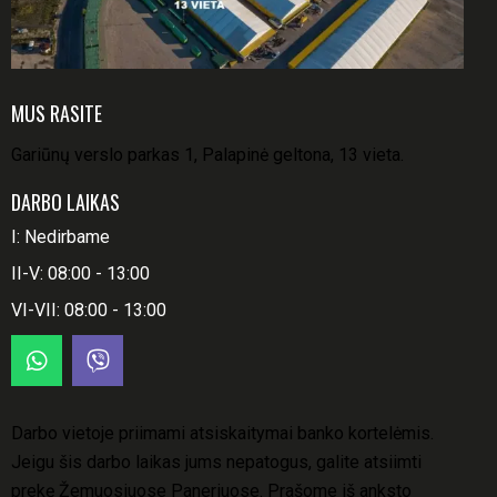
MUS RASITE
Gariūnų verslo parkas 1, Palapinė geltona, 13 vieta.
DARBO LAIKAS
I: Nedirbame
II-V: 08:00 - 13:00
VI-VII: 08:00 - 13:00
Darbo vietoje priimami atsiskaitymai banko kortelėmis.
Jeigu šis darbo laikas jums nepatogus, galite atsiimti
prekę Žemuosiuose Paneriuose. Prašome iš anksto