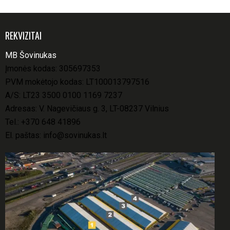
REKVIZITAI
MB Šovinukas
Įmonės kodas: 305697353
PVM mokėtojo kodas: LT100013797516
A/S: LT23 3500 0100 1169 7237
Adresas: V. Nagevičiaus g. 3, LT-08237 Vilnius
Tel.:
+370 648 41896
El. paštas:
info@sovinukas.lt