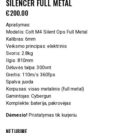
SILENCER FULL METAL
€
200.00
Aprašymas:
Modelis: Colt M4 Silent Ops Full Metal
Kalibras: 6mm
Veiksmo principas: elektrinis
Svoris: 2.8kg
Ilgis: 810mm
Dėtuvės talpa: 300vnt
Greitis: 110m/s 360fps
Spalva: juoda
Korpusas: visas metalinis (full metal)
Gamintojas: Cybergun
Komplekte: baterija, pakrovėjas
Dėmesio!
Pristatymas tik kurjeriu.
NETURIME