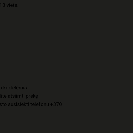
13 vieta.
o kortelėmis.
ite atsiimti prekę
to susisiekti telefonu
+370