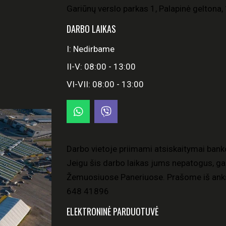
Gariūnų verslo parkas 1, Palapinė geltona, 
DARBO LAIKAS
I: Nedirbame
II-V: 08:00 - 13:00
VI-VII: 08:00 - 13:00
Darbo vietoje priimami atsiskaitymai bank
Jeigu šis darbo laikas jums nepatogus, gal
Žemuosiuose Paneriuose. Prašome iš anks
648 41896
ELEKTRONINĖ PARDUOTUVĖ