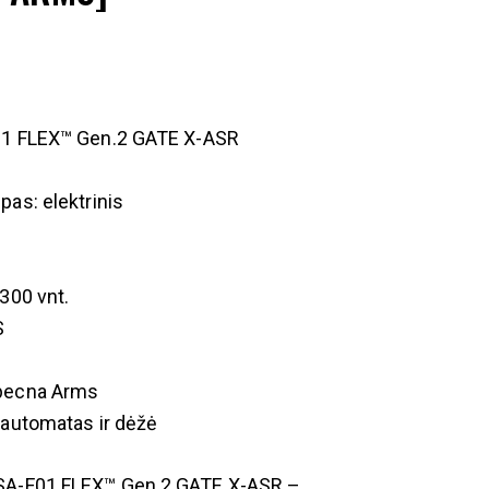
01 FLEX™ Gen.2 GATE X-ASR
pas: elektrinis
m
 300 vnt.
S
pecna Arms
 automatas ir dėžė
SA-F01 FLEX™ Gen.2 GATE X-ASR –