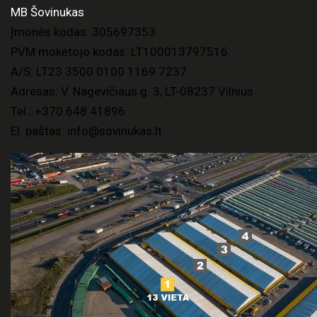
MB Šovinukas
Įmonės kodas: 305697353
PVM mokėtojo kodas: LT100013797516
A/S: LT23 3500 0100 1169 7237
Adresas: V. Nagevičiaus g. 3, LT-08237 Vilnius
Tel.:
+370 648 41896
El. paštas:
info@sovinukas.lt