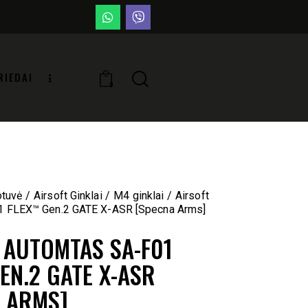
RIEDAI
0
otuvė
Airsoft Ginklai
M4 ginklai
Airsoft
1 FLEX™ Gen.2 GATE X-ASR [Specna Arms]
 AUTOMTAS SA-F01
EN.2 GATE X-ASR
 ARMS]