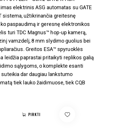
ikimas elektrinis ASG automatas su GATE
sistema, užtikrinančia greitesnę
duko paspaudimą ir geresnę elektronikos
lis turi TDC Magnus™ hop-up kamerą,
inį vamzdelį, 8 mm slydimo guolius bei
mpliaračius. Greitos ESA™ spyruoklės
 leidžia paprastai pritaikyti replikos galią
aidimo sąlygoms, o komplekte esanti
suteikia dar daugiau lankstumo
matą tiek lauko žaidimuose, tiek CQB
PIRKTI