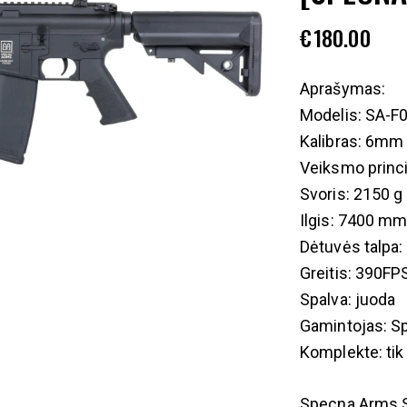
€
180.00
Aprašymas:
Modelis: SA-F
Kalibras: 6mm
Veiksmo princi
Svoris: 2150 g
Ilgis: 7400 m
Dėtuvės talpa:
Greitis: 390FP
Spalva: juoda
Gamintojas: S
Komplekte: tik
Specna Arms 