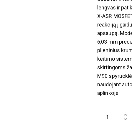
lengvas ir pat
X-ASR MOSFET 
reakciją į gai
apsaugą. Mode
6,03 mm preciz
plieninius kru
keitimo sistema
skirtingoms ž
M90 spyruoklė 
naudojant auto
aplinkoje.