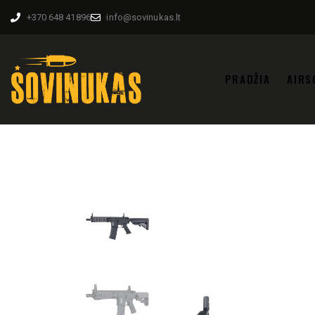
+370 648 41896
info@sovinukas.lt
PRADŽIA
AIRS