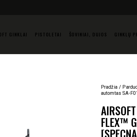
OFT GINKLAI
PISTOLETAI
ŠOVINIAI, DUJOS
GINKLŲ P
Pradžia
Pardu
automtas SA-F0
AIRSOFT
FLEX™ G
[SPECNA