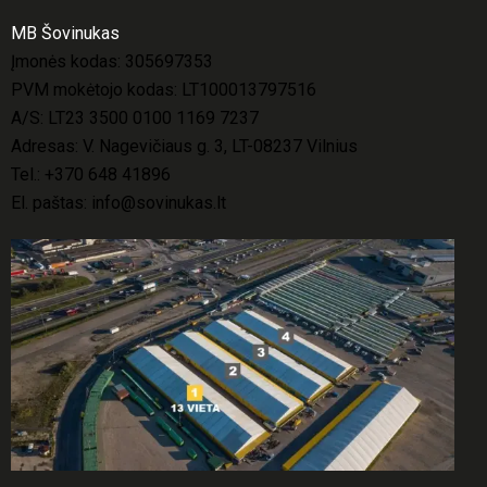
MB Šovinukas
Įmonės kodas: 305697353
PVM mokėtojo kodas: LT100013797516
A/S: LT23 3500 0100 1169 7237
Adresas: V. Nagevičiaus g. 3, LT-08237 Vilnius
Tel.:
+370 648 41896
El. paštas:
info@sovinukas.lt