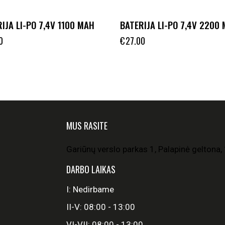
IJA LI-PO 7,4V 1100 MAH
BATERIJA LI-PO 7,4V 2200
0
€
27.00
MUS RASITE
Gariūnų verslo parkas 1, Palapinė geltona, 
DARBO LAIKAS
I: Nedirbame
II-V: 08:00 - 13:00
VI-VII: 08:00 - 13:00