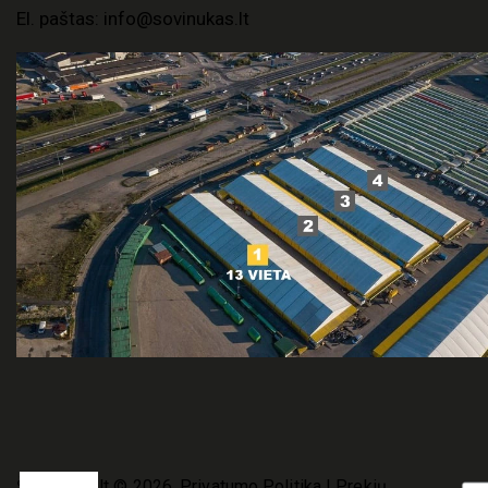
El. paštas:
info@sovinukas.lt
Šovinukas.lt
© 2026.
Privatumo Politika
|
Prekių