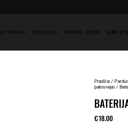
OFT GINKLAI
PISTOLETAI
ŠOVINIAI, DUJOS
GINKLŲ P
Pradžia
Pardu
pakrovėjai
Bate
BATERIJ
€
18.00