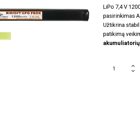
LiPo 7,4 V 120
pasirinkimas A
Užtikrina stabi
patikimą veik
akumuliatorių 