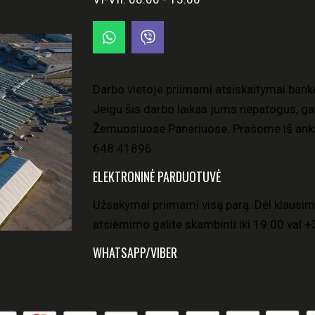
Darbo vietoje priimami atsiskaitymai bank
Jeigu šis darbo laikas jums nepatogus, gal
Žemuosiuose Paneriuose. Prašome iš anks
648 41896
ELEKTRONINĖ PARDUOTUVĖ
Užsakymai priimami visą parą. Dėl klausim
atsiėmimo galite skambinti iki 19:00 val
+
WHATSAPP/VIBER