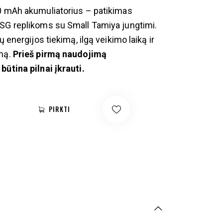
0 mAh akumuliatorius – patikimas
SG replikoms su Small Tamiya jungtimi.
lų energijos tiekimą, ilgą veikimo laiką ir
imą.
Prieš pirmą naudojimą
būtina pilnai įkrauti.
PIRKTI