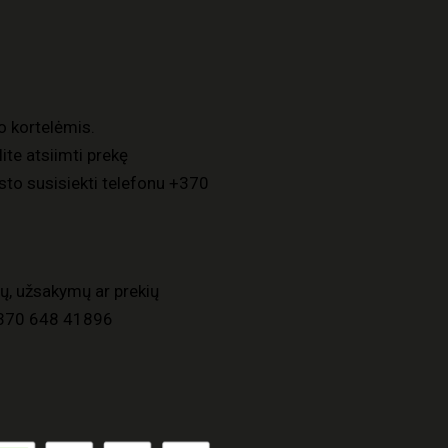
o kortelėmis.
ite atsiimti prekę
to susisiekti telefonu
+370
ų, užsakymų ar prekių
370 648 41896