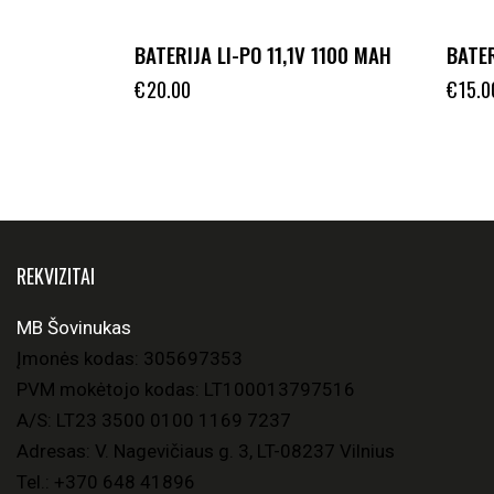
BATERIJA LI-PO 11,1V 1100 MAH
BATER
€
20.00
€
15.0
REKVIZITAI
MB Šovinukas
Įmonės kodas: 305697353
PVM mokėtojo kodas: LT100013797516
A/S: LT23 3500 0100 1169 7237
Adresas: V. Nagevičiaus g. 3, LT-08237 Vilnius
Tel.:
+370 648 41896