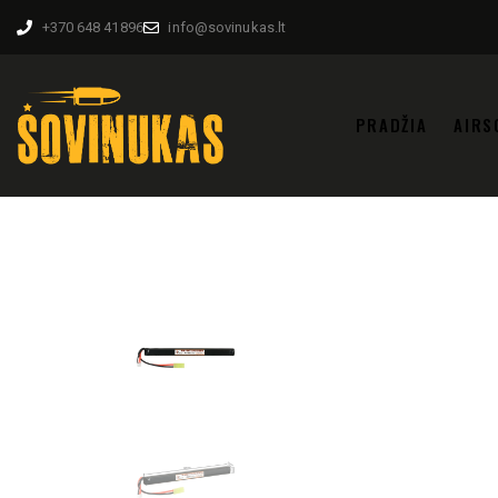
+370 648 41896
info@sovinukas.lt
PRADŽIA
AIRS