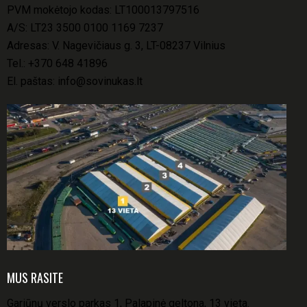
PVM mokėtojo kodas: LT100013797516
A/S: LT23 3500 0100 1169 7237
Adresas: V. Nagevičiaus g. 3, LT-08237 Vilnius
Tel.:
+370 648 41896
El. paštas:
info@sovinukas.lt
MUS RASITE
Gariūnų verslo parkas 1, Palapinė geltona, 13 vieta.