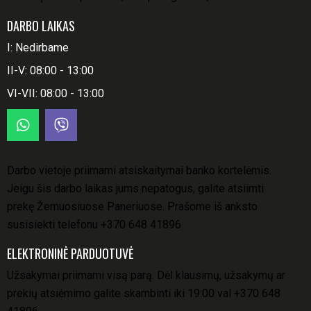
DARBO LAIKAS
I: Nedirbame
II-V: 08:00 - 13:00
VI-VII: 08:00 - 13:00
Darbo vietoje priimami atsiskaitymai banko kortelėmis.
Jeigu šis darbo laikas jums nepatogus, galite atsiimti
prekę Žemuosiuose Paneriuose. Prašome iš anksto
susisiekti telefonu
+370 648 41896
ELEKTRONINĖ PARDUOTUVĖ
Užsakymai priimami visą parą. Dėl klausimų, užsakymų ar
prekių atsiėmimo galite skambinti iki 19:00 val
+370 648