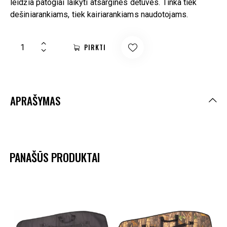
leidžia patogiai laikyti atsargines dėtuves. Tinka tiek
dešiniarankiams, tiek kairiarankiams naudotojams.
PIRKTI
APRAŠYMAS
PANAŠŪS PRODUKTAI