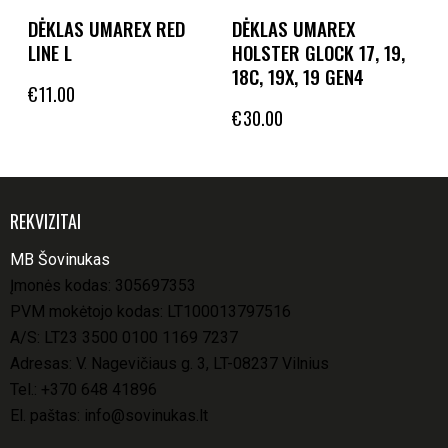
DĖKLAS UMAREX RED
DĖKLAS UMAREX
LINE L
HOLSTER GLOCK 17, 19,
18C, 19X, 19 GEN4
€
11.00
€
30.00
REKVIZITAI
MB Šovinukas
Įmonės kodas: 305697353
PVM mokėtojo kodas: LT100013797516
A/S: LT23 3500 0100 1169 7237
Adresas: V. Nagevičiaus g. 3, LT-08237 Vilnius
Tel.:
+370 648 41896
El. paštas:
info@sovinukas.lt