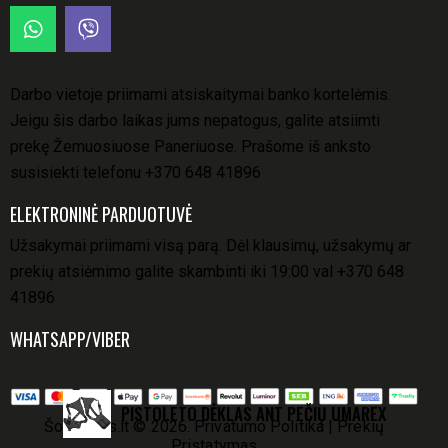
Darbo vietoje priimami atsiskaitymai banko kortelėmis.
Jeigu šis darbo laikas jums nepatogus, galite atsiimti
prekę Žemuosiuose Paneriuose. Prašome iš anksto
susisiekti telefonu
+370 648 41896
ELEKTRONINĖ PARDUOTUVĖ
Užsakymai priimami visą parą. Dėl klausimų, užsakymų ar
prekių atsiėmimo galite skambinti iki 19:00 val
+370 648
41896
WHATSAPP/VIBER
PISTOLETO DĖKLAS ANT PEČIŲ UMAREX
Šovinukas.lt
© 2026.
Privatumo Politika
|
Prekių
Pristatymas