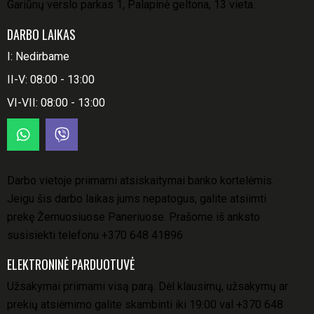
Gariūnų verslo parkas 1, Palapinė geltona, 13 vieta.
DARBO LAIKAS
I: Nedirbame
II-V: 08:00 - 13:00
VI-VII: 08:00 - 13:00
Darbo vietoje priimami atsiskaitymai banko kortelėmis.
Jeigu šis darbo laikas jums nepatogus, galite atsiimti
prekę Žemuosiuose Paneriuose. Prašome iš anksto
susisiekti telefonu
+370 648 41896
ELEKTRONINĖ PARDUOTUVĖ
Užsakymai priimami visą parą. Dėl klausimų, užsakymų ar
prekių atsiėmimo galite skambinti iki 19:00 val
+370 648