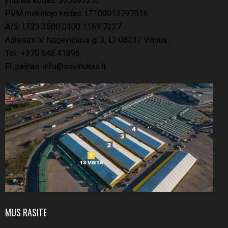
Įmonės kodas: 305697353
PVM mokėtojo kodas: LT100013797516
A/S: LT23 3500 0100 1169 7237
Adresas: V. Nagevičiaus g. 3, LT-08237 Vilnius
Tel.:
+370 648 41896
El. paštas:
info@sovinukas.lt
MUS RASITE