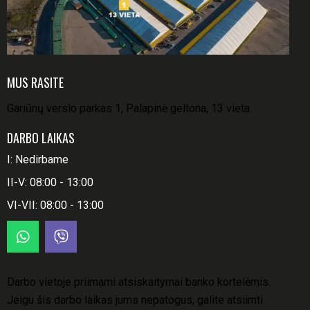
MUS RASITE
Gariūnų verslo parkas 1, Palapinė geltona, 13 vieta.
DARBO LAIKAS
I: Nedirbame
II-V: 08:00 - 13:00
VI-VII: 08:00 - 13:00
Darbo vietoje priimami atsiskaitymai banko kortelėmis.
Jeigu šis darbo laikas jums nepatogus, galite atsiimti