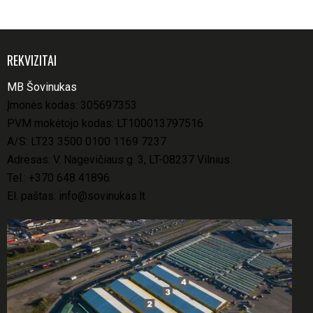
REKVIZITAI
MB Šovinukas
Įmonės kodas: 305697353
PVM mokėtojo kodas: LT100013797516
A/S: LT23 3500 0100 1169 7237
Adresas: V. Nagevičiaus g. 3, LT-08237 Vilnius
Tel.:
+370 648 41896
El. paštas:
info@sovinukas.lt