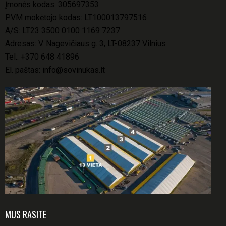
Įmonės kodas: 305697353
PVM mokėtojo kodas: LT100013797516
A/S: LT23 3500 0100 1169 7237
Adresas: V. Nagevičiaus g. 3, LT-08237 Vilnius
Tel.:
+370 648 41896
El. paštas:
info@sovinukas.lt
MUS RASITE