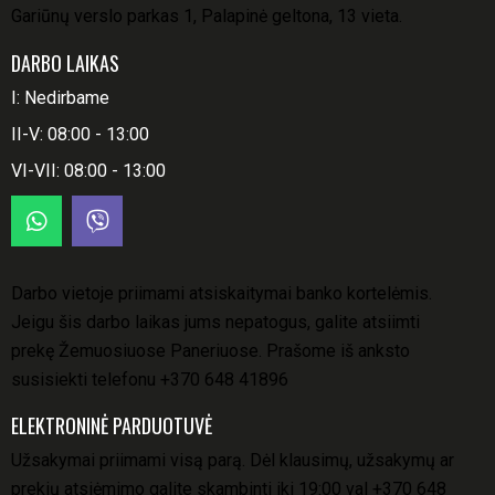
Gariūnų verslo parkas 1, Palapinė geltona, 13 vieta.
DARBO LAIKAS
I: Nedirbame
II-V: 08:00 - 13:00
VI-VII: 08:00 - 13:00
Darbo vietoje priimami atsiskaitymai banko kortelėmis.
Jeigu šis darbo laikas jums nepatogus, galite atsiimti
prekę Žemuosiuose Paneriuose. Prašome iš anksto
susisiekti telefonu
+370 648 41896
ELEKTRONINĖ PARDUOTUVĖ
Užsakymai priimami visą parą. Dėl klausimų, užsakymų ar
prekių atsiėmimo galite skambinti iki 19:00 val
+370 648