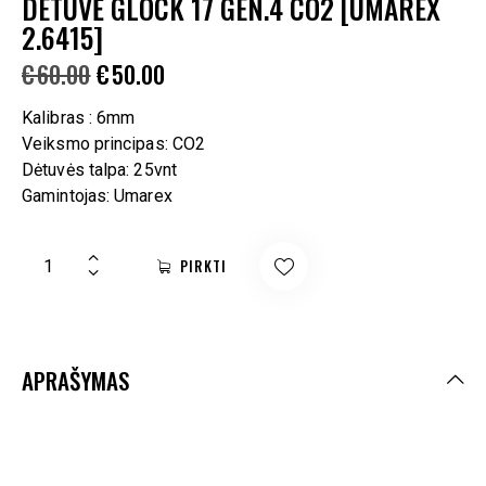
DETUVĖ GLOCK 17 GEN.4 CO2 [UMAREX
2.6415]
€
60.00
€
50.00
Kalibras : 6mm
Veiksmo principas: CO2
Dėtuvės talpa: 25vnt
Gamintojas: Umarex
PIRKTI
APRAŠYMAS