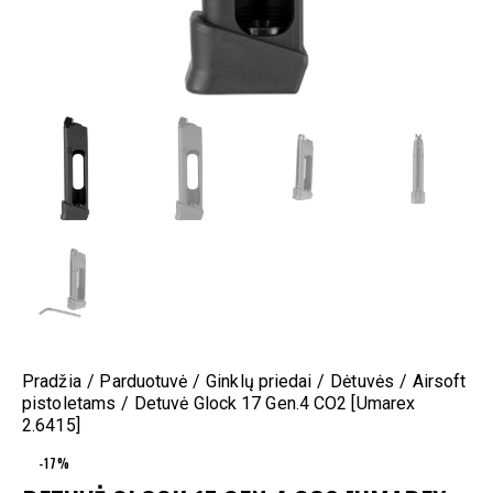
Pradžia
Parduotuvė
Ginklų priedai
Dėtuvės
Airsoft
pistoletams
Detuvė Glock 17 Gen.4 CO2 [Umarex
2.6415]
-17%