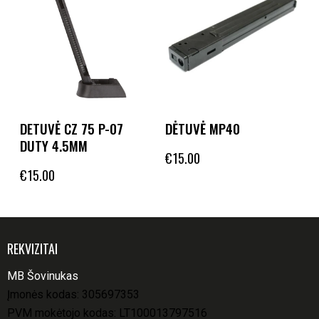
DETUVĖ CZ 75 P-07
DĖTUVĖ MP40
DUTY 4.5MM
€
15.00
€
15.00
REKVIZITAI
MB Šovinukas
Įmonės kodas: 305697353
PVM mokėtojo kodas: LT100013797516