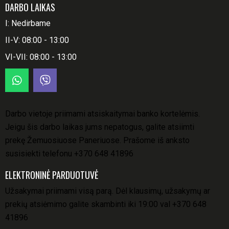
DARBO LAIKAS
I: Nedirbame
II-V: 08:00 - 13:00
VI-VII: 08:00 - 13:00
Darbo vietoje priimami atsiskaitymai banko kortelėmis.
Jeigu šis darbo laikas jums nepatogus, galite atsiimti
prekę Žemuosiuose Paneriuose. Prašome iš anksto
susisiekti telefonu
+370 648 41896
ELEKTRONINĖ PARDUOTUVĖ
Užsakymai priimami visą parą. Dėl klausimų, užsakymų ar
prekių atsiėmimo galite skambinti iki 19:00 val
+370 648
41896