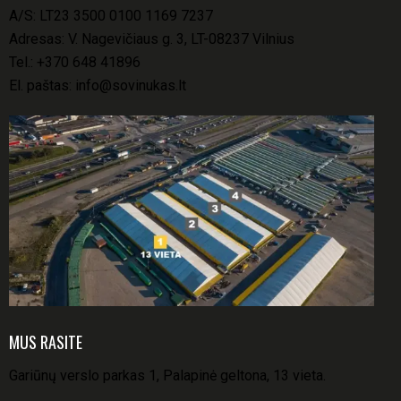
A/S: LT23 3500 0100 1169 7237
Adresas: V. Nagevičiaus g. 3, LT-08237 Vilnius
Tel.:
+370 648 41896
El. paštas:
info@sovinukas.lt
MUS RASITE
Gariūnų verslo parkas 1, Palapinė geltona, 13 vieta.