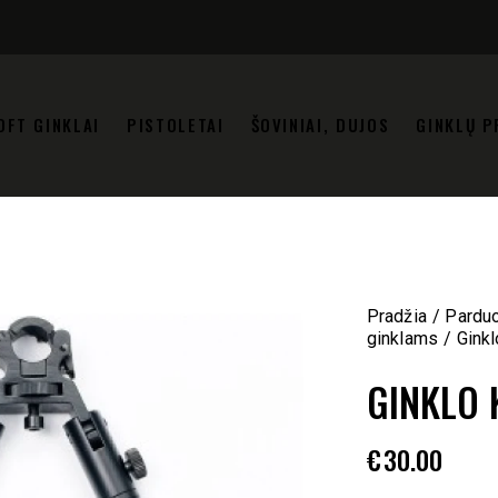
OFT GINKLAI
PISTOLETAI
ŠOVINIAI, DUJOS
GINKLŲ P
Pradžia
Pardu
ginklams
Ginkl
GINKLO 
€
30.00