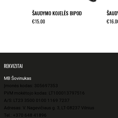
ŠAUDYMO KOJELĖS BIPOD
ŠAUD
€
15.00
€
16.0
REKVIZITAI
MB Šovinukas
Įmonės kodas: 305697353
PVM mokėtojo kodas: LT100013797516
A/S: LT23 3500 0100 1169 7237
Adresas: V. Nagevičiaus g. 3, LT-08237 Vilnius
Tel.:
+370 648 41896