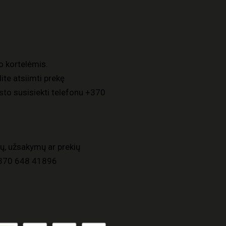
o kortelėmis.
ite atsiimti prekę
to susisiekti telefonu
+370
ų, užsakymų ar prekių
370 648 41896