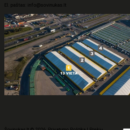
El. paštas:
info@sovinukas.lt
Šovinukas.lt
© 2026.
Privatumo Politika
|
Prekių