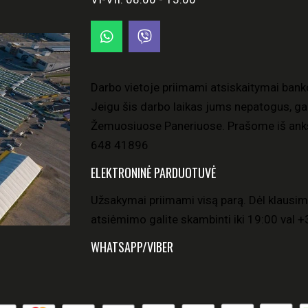
Darbo vietoje priimami atsiskaitymai bank
Jeigu šis darbo laikas jums nepatogus, gal
Žemuosiuose Paneriuose. Prašome iš anks
648 41896
ELEKTRONINĖ PARDUOTUVĖ
Užsakymai priimami visą parą. Dėl klausim
atsiėmimo galite skambinti iki 19:00 val
+
WHATSAPP/VIBER