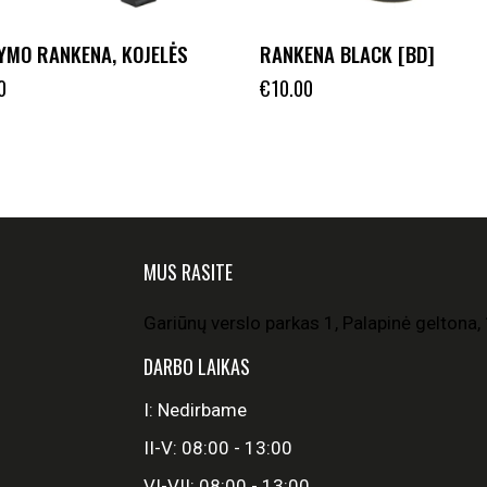
YMO RANKENA, KOJELĖS
RANKENA BLACK [BD]
0
€
10.00
MUS RASITE
Gariūnų verslo parkas 1, Palapinė geltona, 
DARBO LAIKAS
I: Nedirbame
II-V: 08:00 - 13:00
VI-VII: 08:00 - 13:00