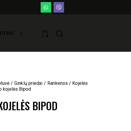
RIEDAI
0
otuvė
Ginklų priedai
Rankenos / Kojelės
o kojelės Bipod
KOJELĖS BIPOD