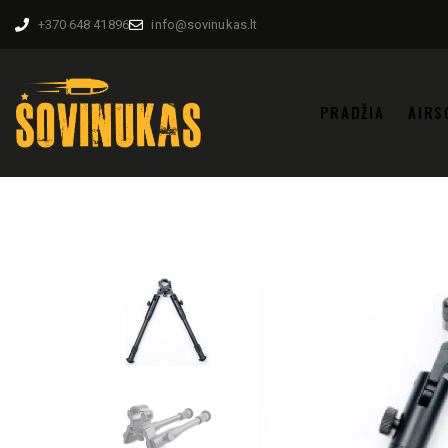
+370 648 41896
info@sovinukas.lt
PRADŽIA
AIRS