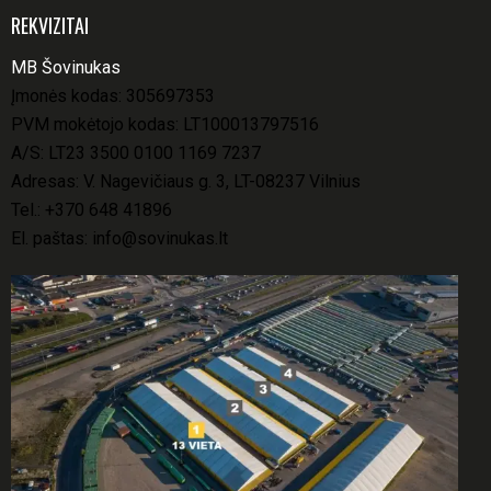
REKVIZITAI
MB Šovinukas
Įmonės kodas: 305697353
PVM mokėtojo kodas: LT100013797516
A/S: LT23 3500 0100 1169 7237
Adresas: V. Nagevičiaus g. 3, LT-08237 Vilnius
Tel.:
+370 648 41896
El. paštas:
info@sovinukas.lt