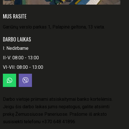
MUS RASITE
Gariūnų verslo parkas 1, Palapinė geltona, 13 vieta.
DARBO LAIKAS
I: Nedirbame
II-V: 08:00 - 13:00
VI-VII: 08:00 - 13:00
Darbo vietoje priimami atsiskaitymai banko kortelėmis.
Jeigu šis darbo laikas jums nepatogus, galite atsiimti
prekę Žemuosiuose Paneriuose. Prašome iš anksto
susisiekti telefonu
+370 648 41896