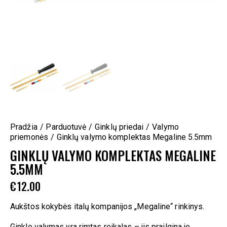
Pradžia
Parduotuvė
Ginklų priedai
Valymo
priemonės
Ginklų valymo komplektas Megaline 5.5mm
GINKLŲ VALYMO KOMPLEKTAS MEGALINE
5.5MM
€
12.00
Aukštos kokybės italų kompanijos „Megaline“ rinkinys.
Ginklo valymas yra rimtas reikalas – jis prailgina jo