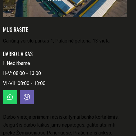
MUS RASITE
Gariūnų verslo parkas 1, Palapinė geltona, 13 vieta.
DARBO LAIKAS
I: Nedirbame
II-V: 08:00 - 13:00
VI-VII: 08:00 - 13:00
Darbo vietoje priimami atsiskaitymai banko kortelėmis.
Jeigu šis darbo laikas jums nepatogus, galite atsiimti
prekę Žemuosiuose Paneriuose. Prašome iš anksto