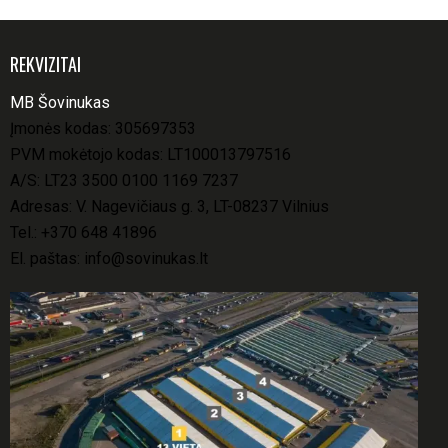
REKVIZITAI
MB Šovinukas
Įmonės kodas: 305697353
PVM mokėtojo kodas: LT100013797516
A/S: LT23 3500 0100 1169 7237
Adresas: V. Nagevičiaus g. 3, LT-08237 Vilnius
Tel.:
+370 648 41896
El. paštas:
info@sovinukas.lt