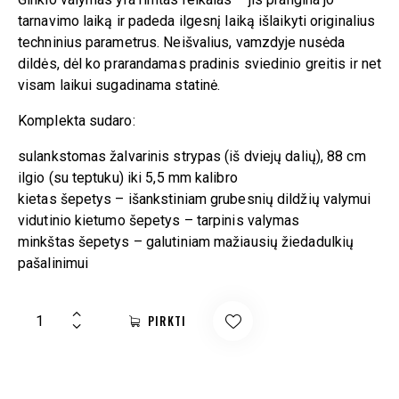
tarnavimo laiką ir padeda ilgesnį laiką išlaikyti originalius
techninius parametrus. Neišvalius, vamzdyje nusėda
dildės, dėl ko prarandamas pradinis sviedinio greitis ir net
visam laikui sugadinama statinė.
Komplekta sudaro:
sulankstomas žalvarinis strypas (iš dviejų dalių), 88 cm
ilgio (su teptuku) iki 5,5 mm kalibro
kietas šepetys – išankstiniam grubesnių dildžių valymui
vidutinio kietumo šepetys – tarpinis valymas
minkštas šepetys – galutiniam mažiausių žiedadulkių
pašalinimui
PIRKTI