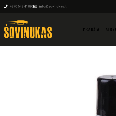
+370 648 41896
info@sovinukas.lt
PRADŽIA
AIRS