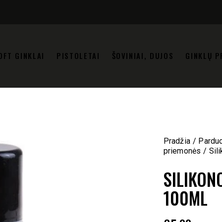
OFT GINKLAI
PISTOLETAI
ŠOVINIAI, DUJOS
GINKLŲ P
Pradžia
Pardu
priemonės
Sil
SILIKON
100ML