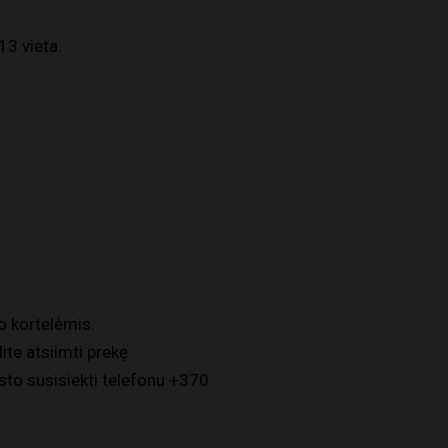
13 vieta.
o kortelėmis.
ite atsiimti prekę
to susisiekti telefonu
+370