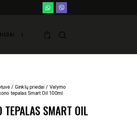
RIEDAI
0
otuvė
Ginklų priedai
Valymo
ikono tepalas Smart Oil 100ml
O TEPALAS SMART OIL