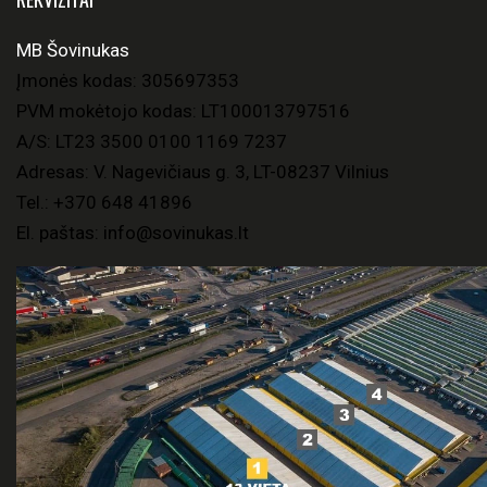
MB Šovinukas
Įmonės kodas: 305697353
PVM mokėtojo kodas: LT100013797516
A/S: LT23 3500 0100 1169 7237
Adresas: V. Nagevičiaus g. 3, LT-08237 Vilnius
Tel.:
+370 648 41896
El. paštas:
info@sovinukas.lt