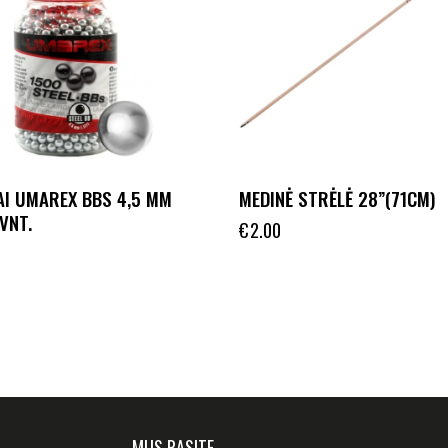
AI UMAREX BBS 4,5 MM
MEDINĖ STRĖLĖ 28”(71CM)
VNT.
€
2.00
MUS RASITE