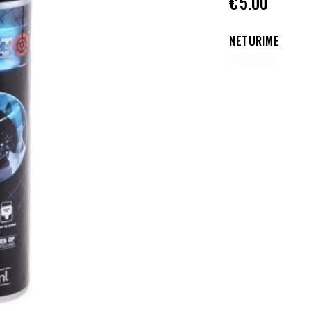
€
5.00
NETURIME