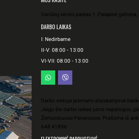
Gariūnų verslo parkas 1, Palapinė geltona, 
DARBO LAIKAS
I: Nedirbame
II-V: 08:00 - 13:00
VI-VII: 08:00 - 13:00
Darbo vietoje priimami atsiskaitymai bank
Jeigu šis darbo laikas jums nepatogus, gal
Žemuosiuose Paneriuose. Prašome iš anks
648 41896