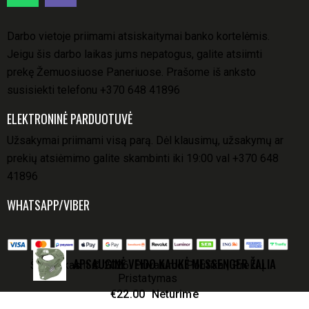
Darbo vietoje priimami atsiskaitymai banko kortelėmis.
Jeigu šis darbo laikas jums nepatogus, galite atsiimti
prekę Žemuosiuose Paneriuose. Prašome iš anksto
susisiekti telefonu
+370 648 41896
ELEKTRONINĖ PARDUOTUVĖ
Užsakymai priimami visą parą. Dėl klausimų, užsakymų ar
prekių atsiėmimo galite skambinti iki 19:00 val
+370 648
41896
WHATSAPP/VIBER
APSAUGINĖ VEIDO KAUKĖ MESSENGER ŽALIA
Šovinukas.lt
© 2026.
Privatumo Politika
|
Prekių
Pristatymas
€
22.00
Neturime