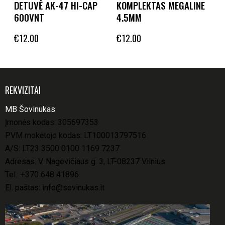
DETUVĖ AK-47 HI-CAP
KOMPLEKTAS MEGALINE
600VNT
4.5MM
€
12.00
€
12.00
REKVIZITAI
MB Šovinukas
Įmonės kodas: 305697353
PVM mokėtojo kodas: LT100013797516
A/S: LT23 3500 0100 1169 7237
Adresas: V. Nagevičiaus g. 3, LT-08237 Vilnius
Tel.:
+370 648 41896
El. paštas:
info@sovinukas.lt