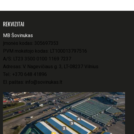
REKVIZITAI
MB Šovinukas
Įmonės kodas: 305697353
PVM mokėtojo kodas: LT100013797516
A/S: LT23 3500 0100 1169 7237
Adresas: V. Nagevičiaus g. 3, LT-08237 Vilnius
Tel.:
+370 648 41896
El. paštas:
info@sovinukas.lt