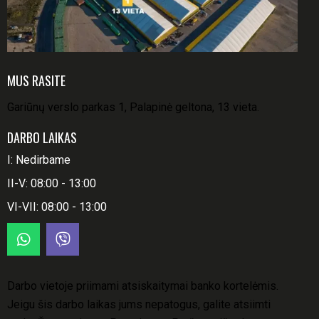
MUS RASITE
Gariūnų verslo parkas 1, Palapinė geltona, 13 vieta.
DARBO LAIKAS
I: Nedirbame
II-V: 08:00 - 13:00
VI-VII: 08:00 - 13:00
Darbo vietoje priimami atsiskaitymai banko kortelėmis.
Jeigu šis darbo laikas jums nepatogus, galite atsiimti