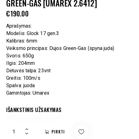
GREEN-GAS [UMAREX 2.6412]
€
190.00
Aprašymas:
Modelis: Glock 17 gen.3
Kalibras: 6mm
Veiksmo principas: Dujos Green-Gas (spyna juda)
Svoris: 650g
Ilgis: 204mm
Dėtuvės talpa: 23vnt
Greitis: 100m/s
Spalva: juoda
Gamintojas: Umarex
IŠANKSTINIS UŽSAKYMAS
PIRKTI