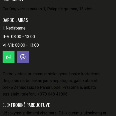
Gariūnų verslo parkas 1, Palapinė geltona, 13 vieta.
DARBO LAIKAS
I: Nedirbame
II-V: 08:00 - 13:00
VI-VII: 08:00 - 13:00
Darbo vietoje priimami atsiskaitymai banko kortelėmis.
Jeigu šis darbo laikas jums nepatogus, galite atsiimti
prekę Žemuosiuose Paneriuose. Prašome iš anksto
susisiekti telefonu
+370 648 41896
ELEKTRONINĖ PARDUOTUVĖ
Užsakymai priimami visą parą. Dėl klausimų, užsakymų ar