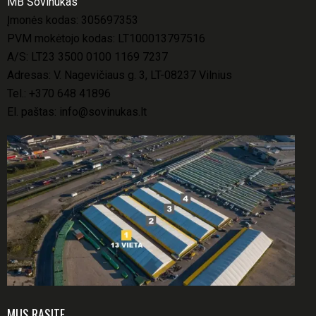
MB Šovinukas
Įmonės kodas: 305697353
PVM mokėtojo kodas: LT100013797516
A/S: LT23 3500 0100 1169 7237
Adresas: V. Nagevičiaus g. 3, LT-08237 Vilnius
Tel.:
+370 648 41896
El. paštas:
info@sovinukas.lt
MUS RASITE