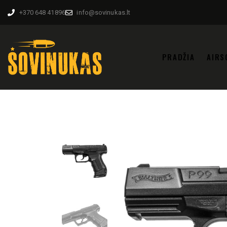
+370 648 41896
info@sovinukas.lt
PRADŽIA
AIRS