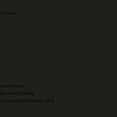
13 vieta.
o kortelėmis.
ite atsiimti prekę
to susisiekti telefonu
+370