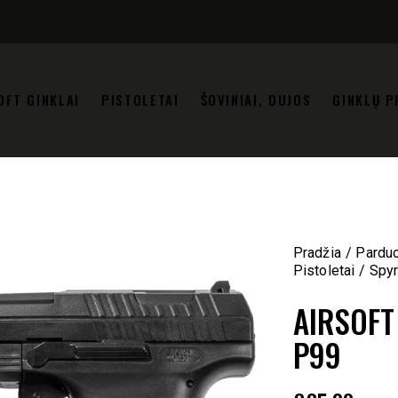
OFT GINKLAI
PISTOLETAI
ŠOVINIAI, DUJOS
GINKLŲ P
Pradžia
Pardu
Pistoletai
Spyr
AIRSOFT
P99