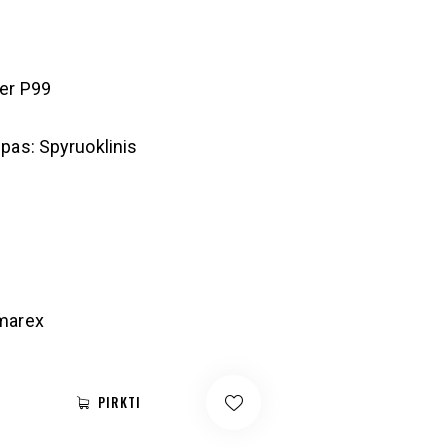
her P99
pas: Spyruoklinis
marex
PIRKTI