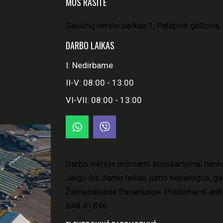
MUS RASITE
Gariūnų verslo parkas 1, Palapinė geltona, 
DARBO LAIKAS
I: Nedirbame
II-V: 08:00 - 13:00
VI-VII: 08:00 - 13:00
Darbo vietoje priimami atsiskaitymai bank
Jeigu šis darbo laikas jums nepatogus, gal
Žemuosiuose Paneriuose. Prašome iš anks
648 41896