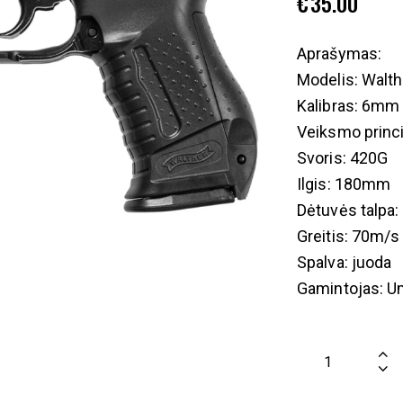
€
35.00
Aprašymas:
Modelis: Walt
Kalibras: 6mm
Veiksmo princi
Svoris: 420G
Ilgis: 180mm
Dėtuvės talpa:
Greitis: 70m/s
Spalva: juoda
Gamintojas: U