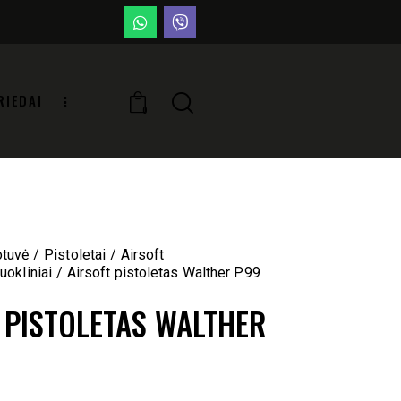
RIEDAI
0
otuvė
Pistoletai
Airsoft
uokliniai
Airsoft pistoletas Walther P99
 PISTOLETAS WALTHER