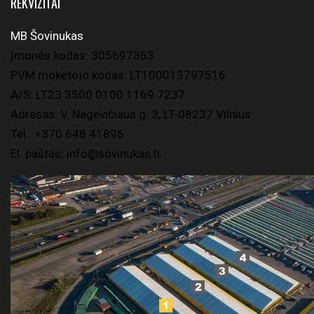
REKVIZITAI
MB Šovinukas
Įmonės kodas: 305697353
PVM mokėtojo kodas: LT100013797516
A/S: LT23 3500 0100 1169 7237
Adresas: V. Nagevičiaus g. 3, LT-08237 Vilnius
Tel.:
+370 648 41896
El. paštas:
info@sovinukas.lt