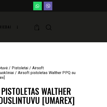
RIEDAI
0
otuvė
Pistoletai
Airsoft
uokliniai
Airsoft pistoletas Walther PPQ su
ex]
 PISTOLETAS WALTHER
DUSLINTUVU [UMAREX]