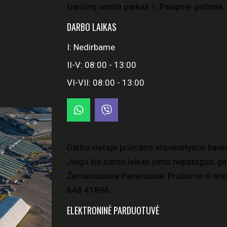
Gariūnų verslo parkas 1, Palapinė geltona, 
DARBO LAIKAS
I: Nedirbame
II-V: 08:00 - 13:00
VI-VII: 08:00 - 13:00
Darbo vietoje priimami atsiskaitymai bank
Jeigu šis darbo laikas jums nepatogus, gal
Žemuosiuose Paneriuose. Prašome iš anks
648 41896
ELEKTRONINĖ PARDUOTUVĖ