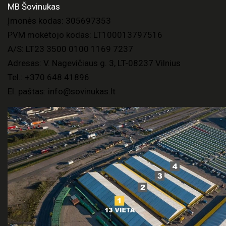
MB Šovinukas
Įmonės kodas: 305697353
PVM mokėtojo kodas: LT100013797516
A/S: LT23 3500 0100 1169 7237
Adresas: V. Nagevičiaus g. 3, LT-08237 Vilnius
Tel.:
+370 648 41896
El. paštas:
info@sovinukas.lt