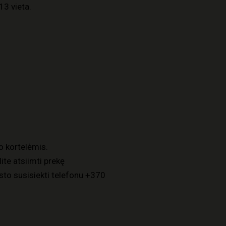
13 vieta.
o kortelėmis.
ite atsiimti prekę
to susisiekti telefonu
+370