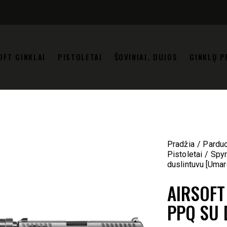
OFT GINKLAI
PISTOLETAI
ŠOVINIAI, DUJOS
GINKLŲ P
Pradžia
Pardu
Pistoletai
Spyr
duslintuvu [Umar
AIRSOFT
PPQ SU 