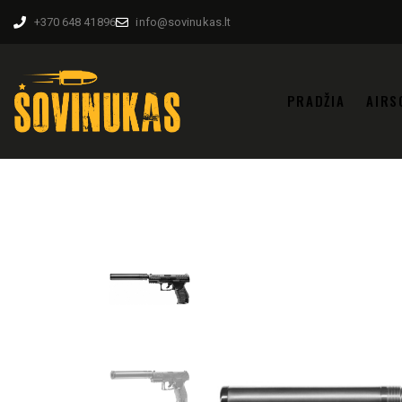
+370 648 41896
info@sovinukas.lt
PRADŽIA
AIRS