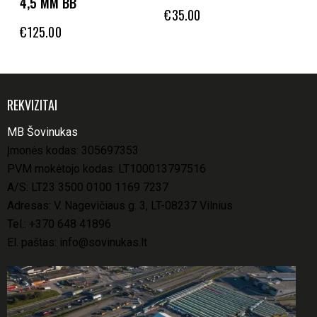
4,5 MM BB
€
35.00
€
125.00
REKVIZITAI
MB Šovinukas
Įmonės kodas: 305697353
PVM mokėtojo kodas: LT100013797516
A/S: LT23 3500 0100 1169 7237
Adresas: V. Nagevičiaus g. 3, LT-08237 Vilnius
Tel.:
+370 648 41896
El. paštas:
info@sovinukas.lt