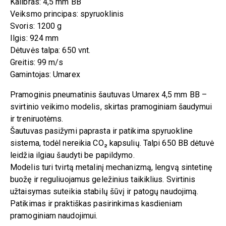
Kalibras: 4,5 mm BB
Veiksmo principas: spyruoklinis
Svoris: 1200 g
Ilgis: 924 mm
Dėtuvės talpa: 650 vnt.
Greitis: 99 m/s
Gamintojas: Umarex
Pramoginis pneumatinis šautuvas Umarex 4,5 mm BB –
svirtinio veikimo modelis, skirtas pramoginiam šaudymui
ir treniruotėms.
Šautuvas pasižymi paprasta ir patikima spyruokline
sistema, todėl nereikia CO₂ kapsulių. Talpi 650 BB dėtuvė
leidžia ilgiau šaudyti be papildymo.
Modelis turi tvirtą metalinį mechanizmą, lengvą sintetinę
buožę ir reguliuojamus geležinius taikiklius. Svirtinis
užtaisymas suteikia stabilų šūvį ir patogų naudojimą.
Patikimas ir praktiškas pasirinkimas kasdieniam
pramoginiam naudojimui.