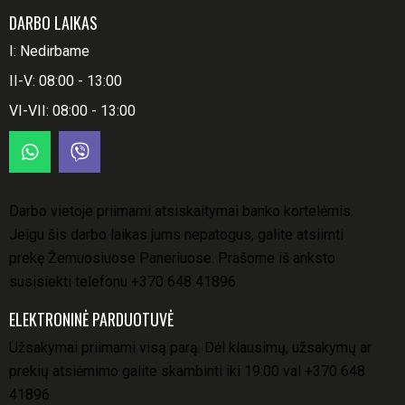
DARBO LAIKAS
I: Nedirbame
II-V: 08:00 - 13:00
VI-VII: 08:00 - 13:00
Darbo vietoje priimami atsiskaitymai banko kortelėmis.
Jeigu šis darbo laikas jums nepatogus, galite atsiimti
prekę Žemuosiuose Paneriuose. Prašome iš anksto
susisiekti telefonu
+370 648 41896
ELEKTRONINĖ PARDUOTUVĖ
Užsakymai priimami visą parą. Dėl klausimų, užsakymų ar
prekių atsiėmimo galite skambinti iki 19:00 val
+370 648
41896