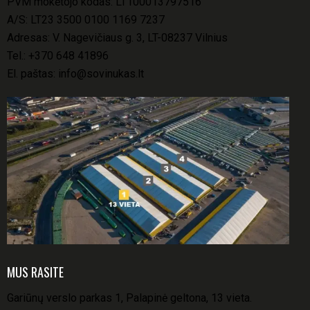
PVM mokėtojo kodas: LT100013797516
A/S: LT23 3500 0100 1169 7237
Adresas: V. Nagevičiaus g. 3, LT-08237 Vilnius
Tel.:
+370 648 41896
El. paštas:
info@sovinukas.lt
MUS RASITE
Gariūnų verslo parkas 1, Palapinė geltona, 13 vieta.