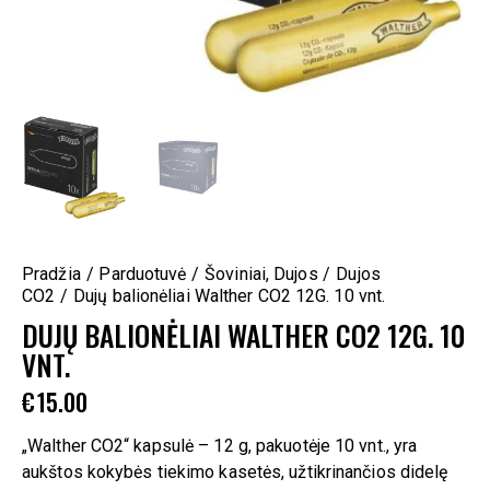
Pradžia
Parduotuvė
Šoviniai, Dujos
Dujos
CO2
Dujų balionėliai Walther CO2 12G. 10 vnt.
DUJŲ BALIONĖLIAI WALTHER CO2 12G. 10
VNT.
€
15.00
„Walther CO2“ kapsulė – 12 g, pakuotėje 10 vnt., yra
aukštos kokybės tiekimo kasetės, užtikrinančios didelę