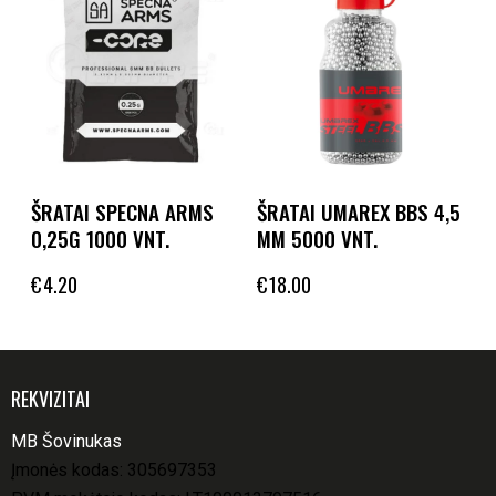
ŠRATAI SPECNA ARMS
ŠRATAI UMAREX BBS 4,5
0,25G 1000 VNT.
MM 5000 VNT.
€
4.20
€
18.00
REKVIZITAI
MB Šovinukas
Įmonės kodas: 305697353