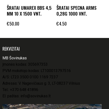
ŠRATAI UMAREX BBS 4,5
ŠRATAI SPECNA ARMS
MM 10 X 1500 VNT.
0,28G 1000 VNT.
€
50.00
€
4.50
REKVIZITAI
MB Šovinukas
Įmonės kodas: 305697353
PVM mokėtojo kodas: LT100013797516
A/S: LT23 3500 0100 1169 7237
Adresas: V. Nagevičiaus g. 3, LT-08237 Vilnius
Tel.:
+370 648 41896
El. paštas:
info@sovinukas.lt