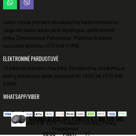
Darbo vietoje priimami atsiskaitymai banko kortelėmis.
Jeigu šis darbo laikas jums nepatogus, galite atsiimti
prekę Žemuosiuose Paneriuose. Prašome iš anksto
susisiekti telefonu
+370 648 41896
ELEKTRONINĖ PARDUOTUVĖ
Užsakymai priimami visą parą. Dėl klausimų, užsakymų ar
prekių atsiėmimo galite skambinti iki 19:00 val
+370 648
41896
WHATSAPP/VIBER
ŠOVINIAI BLACK OPS POINTED 4,5 MM 500 VNT.
Šovinukas.lt
© 2026.
Privatumo Politika
|
Prekių
Pristatymas
PIRKTI
€
8.00