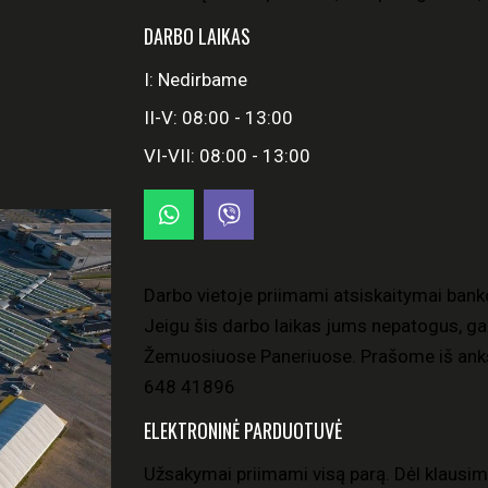
DARBO LAIKAS
I: Nedirbame
II-V: 08:00 - 13:00
VI-VII: 08:00 - 13:00
Darbo vietoje priimami atsiskaitymai bank
Jeigu šis darbo laikas jums nepatogus, gal
Žemuosiuose Paneriuose. Prašome iš anks
648 41896
ELEKTRONINĖ PARDUOTUVĖ
Užsakymai priimami visą parą. Dėl klausim