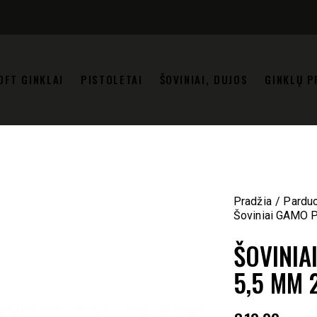
OFT GINKLAI
PISTOLETAI
ŠOVINIAI, DUJOS
GINKLŲ P
Pradžia
Pardu
Šoviniai GAMO P
ŠOVINIA
5,5 MM 