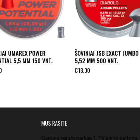
NIAI UMAREX POWER
ŠOVINIAI JSB EXACT JUMBO
TIAL 5,5 MM 150 VNT.
5,52 MM 500 VNT.
0
€
18.00
MUS RASITE
Gariūnų verslo parkas 1, Palapinė geltona, 