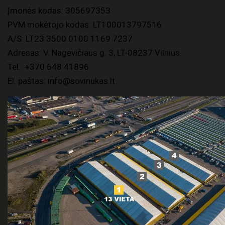
Įmonės kodas: 305697353
PVM mokėtojo kodas: LT100013797516
A/S: LT23 3500 0100 1169 7237
Adresas: V. Nagevičiaus g. 3, LT-08237 Vilnius
Tel.:
+370 648 41896
El. paštas:
info@sovinukas.lt