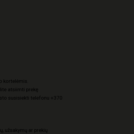
o kortelėmis.
ite atsiimti prekę
to susisiekti telefonu
+370
ų, užsakymų ar prekių