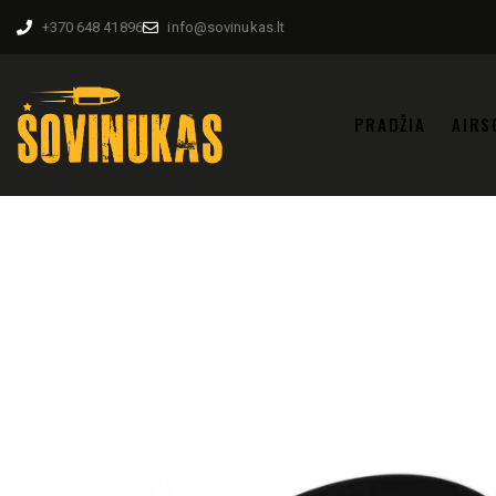
+370 648 41896
info@sovinukas.lt
PRADŽIA
AIRS