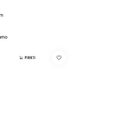
mm
Gamo
PIRKTI