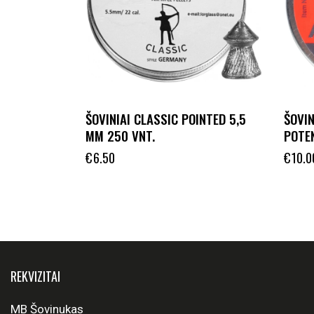
ŠOVINIAI CLASSIC POINTED 5,5
ŠOVI
MM 250 VNT.
POTEN
€
6.50
€
10.0
REKVIZITAI
MB Šovinukas