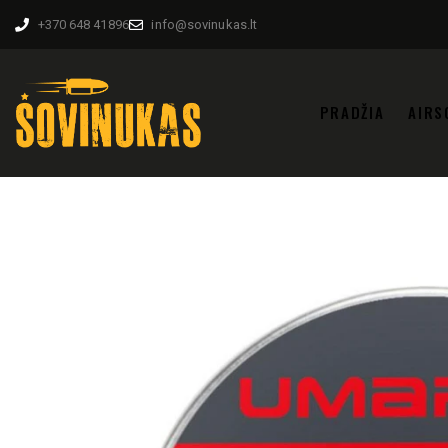
+370 648 41896
info@sovinukas.lt
PRADŽIA
AIRS