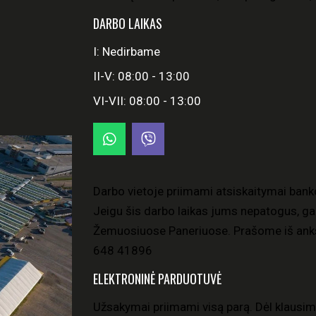
DARBO LAIKAS
I: Nedirbame
II-V: 08:00 - 13:00
VI-VII: 08:00 - 13:00
Darbo vietoje priimami atsiskaitymai bank
Jeigu šis darbo laikas jums nepatogus, gal
Žemuosiuose Paneriuose. Prašome iš anks
648 41896
ELEKTRONINĖ PARDUOTUVĖ
Užsakymai priimami visą parą. Dėl klausim