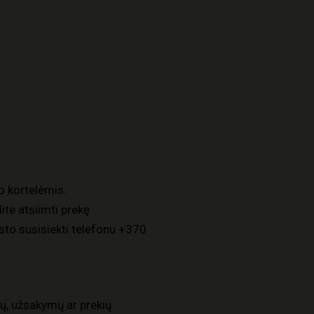
o kortelėmis.
ite atsiimti prekę
to susisiekti telefonu
+370
ų, užsakymų ar prekių