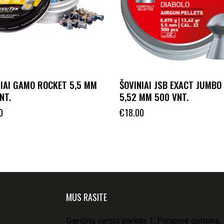
NIAI GAMO ROCKET 5,5 MM
ŠOVINIAI JSB EXACT JUMBO
NT.
5,52 MM 500 VNT.
0
€
18.00
MUS RASITE
Gariūnų verslo parkas 1, Palapinė geltona, 