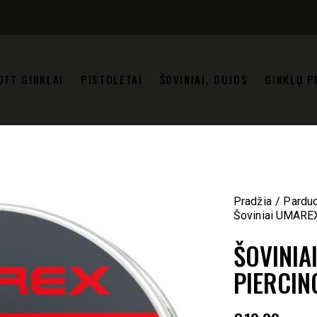
OFT GINKLAI
PISTOLETAI
ŠOVINIAI, DUJOS
GINKLŲ P
Pradžia
Pardu
Šoviniai UMAREX
ŠOVINIA
PIERCIN