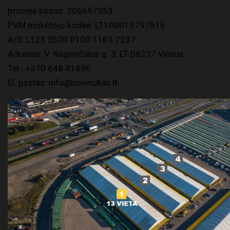
Įmonės kodas: 305697353
PVM mokėtojo kodas: LT100013797516
A/S: LT23 3500 0100 1169 7237
Adresas: V. Nagevičiaus g. 3, LT-08237 Vilnius
Tel.:
+370 648 41896
El. paštas:
info@sovinukas.lt