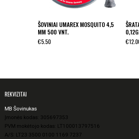
ŠOVINIAI UMAREX MOSQUITO 4,5
ŠRAT
MM 500 VNT.
0,12G
€
5.50
€
12.0
REKVIZITAI
MB Šovinukas
Įmonės kodas: 305697353
PVM mokėtojo kodas: LT100013797516
A/S: LT23 3500 0100 1169 7237