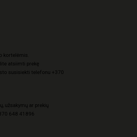
o kortelėmis.
ite atsiimti prekę
to susisiekti telefonu
+370
ų, užsakymų ar prekių
370 648 41896