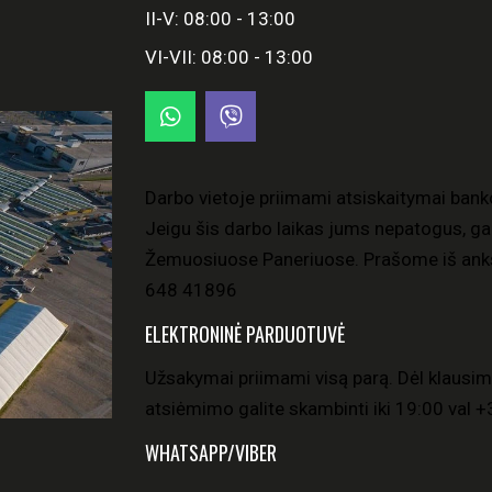
II-V: 08:00 - 13:00
VI-VII: 08:00 - 13:00
Darbo vietoje priimami atsiskaitymai bank
Jeigu šis darbo laikas jums nepatogus, gal
Žemuosiuose Paneriuose. Prašome iš anks
648 41896
ELEKTRONINĖ PARDUOTUVĖ
Užsakymai priimami visą parą. Dėl klausim
atsiėmimo galite skambinti iki 19:00 val
+
WHATSAPP/VIBER