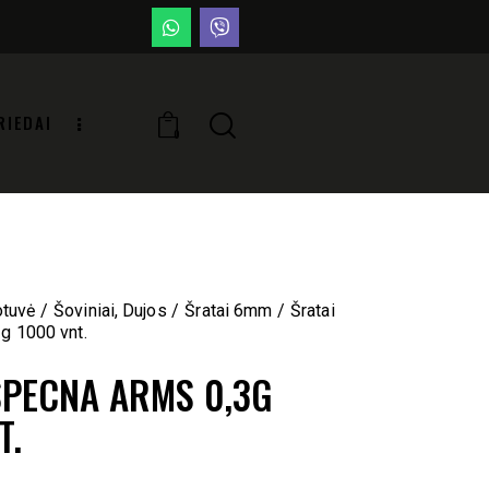
RIEDAI
0
otuvė
Šoviniai, Dujos
Šratai 6mm
Šratai
g 1000 vnt.
SPECNA ARMS 0,3G
T.