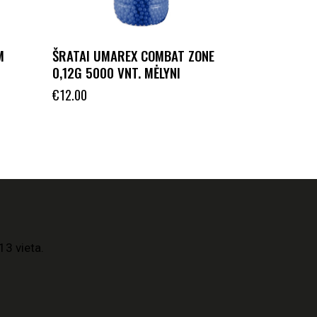
M
ŠRATAI UMAREX COMBAT ZONE
0,12G 5000 VNT. MĖLYNI
€
12.00
13 vieta.