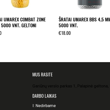
AI UMAREX COMBAT ZONE
ŠRATAI UMAREX BBS 4,5 M
 5000 VNT. GELTONI
5000 VNT.
0
€
18.00
MUS RASITE
Gariūnų verslo parkas 1, Palapinė geltona, 
DARBO LAIKAS
I: Nedirbame