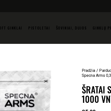
OFT GINKLAI
PISTOLETAI
ŠOVINIAI, DUJOS
GINKLŲ P
Pradžia
Pardu
Specna Arms 0,3
ŠRATAI 
1000 VN