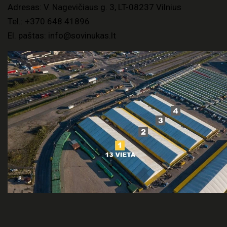
Adresas: V. Nagevičiaus g. 3, LT-08237 Vilnius
Tel.:
+370 648 41896
El. paštas:
info@sovinukas.lt