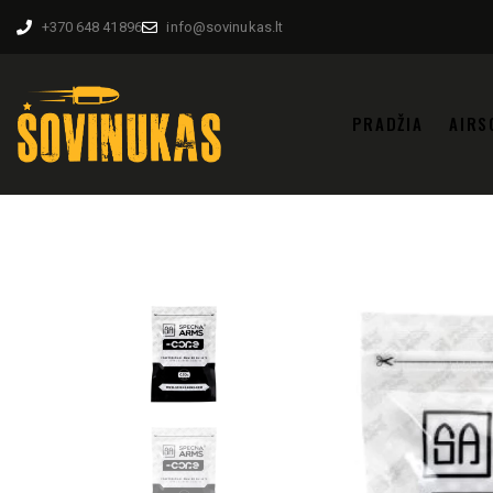
+370 648 41896
info@sovinukas.lt
PRADŽIA
AIRS