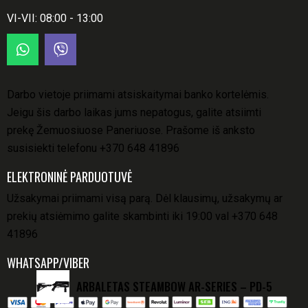
VI-VII: 08:00 - 13:00
Darbo vietoje priimami atsiskaitymai banko kortelėmis.
Jeigu šis darbo laikas jums nepatogus, galite atsiimti
prekę Žemuosiuose Paneriuose. Prašome iš anksto
susisiekti telefonu
+370 648 41896
ELEKTRONINĖ PARDUOTUVĖ
Užsakymai priimami visą parą. Dėl klausimų, užsakymų ar
prekių atsiėmimo galite skambinti iki 19:00 val
+370 648
41896
WHATSAPP/VIBER
ARBALETAS STEAMBOW AR-SERIES – PD-5