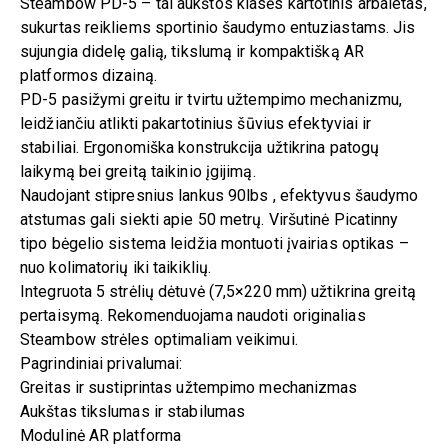
Steambow PD-5 – tai aukštos klasės kartotinis arbaletas,
sukurtas reikliems sportinio šaudymo entuziastams. Jis
sujungia didelę galią, tikslumą ir kompaktišką AR
platformos dizainą.
PD-5 pasižymi greitu ir tvirtu užtempimo mechanizmu,
leidžiančiu atlikti pakartotinius šūvius efektyviai ir
stabiliai. Ergonomiška konstrukcija užtikrina patogų
laikymą bei greitą taikinio įgijimą.
Naudojant stipresnius lankus 90lbs , efektyvus šaudymo
atstumas gali siekti apie 50 metrų. Viršutinė Picatinny
tipo bėgelio sistema leidžia montuoti įvairias optikas –
nuo kolimatorių iki taikiklių.
Integruota 5 strėlių dėtuvė (7,5×220 mm) užtikrina greitą
pertaisymą. Rekomenduojama naudoti originalias
Steambow strėles optimaliam veikimui.
Pagrindiniai privalumai:
Greitas ir sustiprintas užtempimo mechanizmas
Aukštas tikslumas ir stabilumas
Modulinė AR platforma