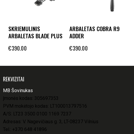
SKRIEMULINIS
ARBALETAS COBRA R9
ARBALETAS BLADE PLUS
ADDER
€
390.00
€
390.00
REKVIZITAI
MB Šovinukas
Įmonės kodas: 305697353
PVM mokėtojo kodas: LT100013797516
A/S: LT23 3500 0100 1169 7237
Adresas: V. Nagevičiaus g. 3, LT-08237 Vilnius
Tel.:
+370 648 41896