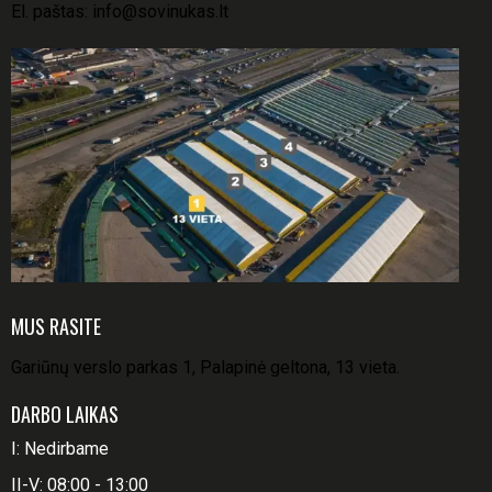
El. paštas:
info@sovinukas.lt
MUS RASITE
Gariūnų verslo parkas 1, Palapinė geltona, 13 vieta.
DARBO LAIKAS
I: Nedirbame
II-V: 08:00 - 13:00