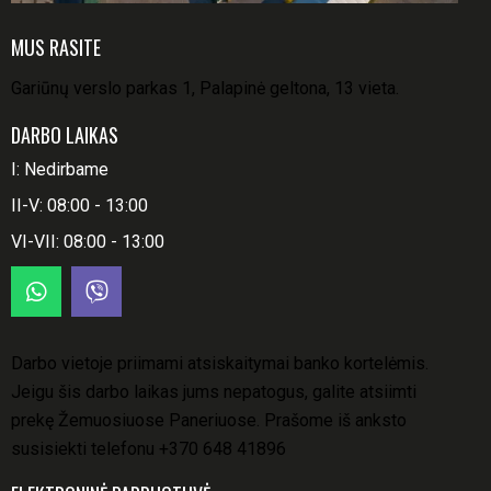
MUS RASITE
Gariūnų verslo parkas 1, Palapinė geltona, 13 vieta.
DARBO LAIKAS
I: Nedirbame
II-V: 08:00 - 13:00
VI-VII: 08:00 - 13:00
Darbo vietoje priimami atsiskaitymai banko kortelėmis.
Jeigu šis darbo laikas jums nepatogus, galite atsiimti
prekę Žemuosiuose Paneriuose. Prašome iš anksto
susisiekti telefonu
+370 648 41896