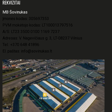
REKVIZITAI
MB Šovinukas
Įmonės kodas: 305697353
PVM mokėtojo kodas: LT100013797516
A/S: LT23 3500 0100 1169 7237
Adresas: V. Nagevičiaus g. 3, LT-08237 Vilnius
Tel.:
+370 648 41896
El. paštas:
info@sovinukas.lt