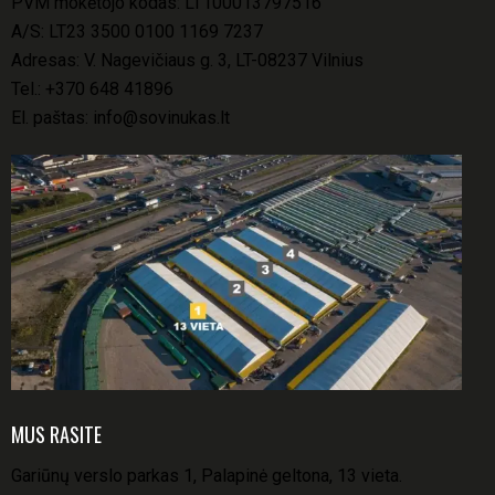
PVM mokėtojo kodas: LT100013797516
A/S: LT23 3500 0100 1169 7237
Adresas: V. Nagevičiaus g. 3, LT-08237 Vilnius
Tel.:
+370 648 41896
El. paštas:
info@sovinukas.lt
MUS RASITE
Gariūnų verslo parkas 1, Palapinė geltona, 13 vieta.