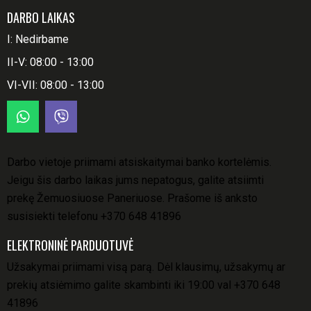
DARBO LAIKAS
I: Nedirbame
II-V: 08:00 - 13:00
VI-VII: 08:00 - 13:00
Darbo vietoje priimami atsiskaitymai banko kortelėmis.
Jeigu šis darbo laikas jums nepatogus, galite atsiimti
prekę Žemuosiuose Paneriuose. Prašome iš anksto
susisiekti telefonu
+370 648 41896
ELEKTRONINĖ PARDUOTUVĖ
Užsakymai priimami visą parą. Dėl klausimų, užsakymų ar
prekių atsiėmimo galite skambinti iki 19:00 val
+370 648
41896