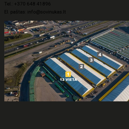
Tel.:
+370 648 41896
El. paštas:
info@sovinukas.lt