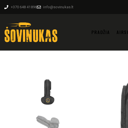
+370 648 41896
info@sovinukas.lt
PRADŽIA
AIRS