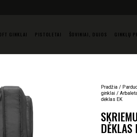
OFT GINKLAI
PISTOLETAI
ŠOVINIAI, DUJOS
GINKLŲ P
Pradžia
Pardu
ginklai
Arbalet
dėklas EK
SKRIEMU
DĖKLAS 