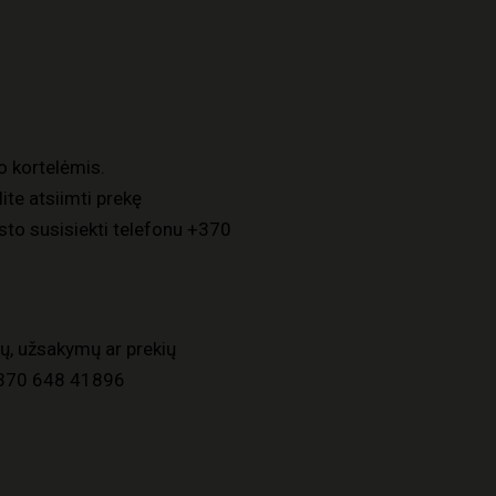
o kortelėmis.
ite atsiimti prekę
to susisiekti telefonu
+370
ų, užsakymų ar prekių
370 648 41896