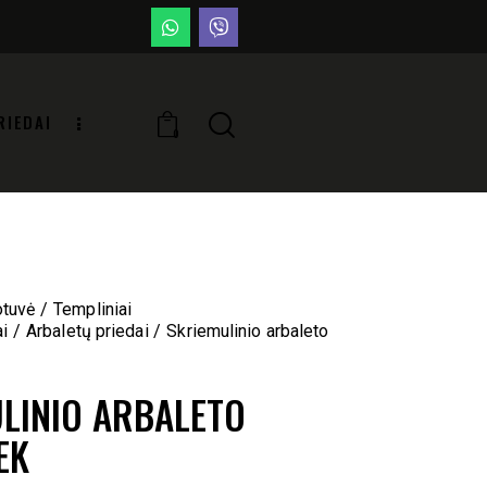
RIEDAI
0
otuvė
Templiniai
ai
Arbaletų priedai
Skriemulinio arbaleto
LINIO ARBALETO
EK