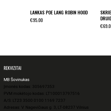
LANKAS POE LANG ROBIN HOOD
SKRI
DRUI
€
95.00
€
69.0
REKVIZITAI
MB Šovinukas
Įmonės kodas: 305697353
PVM mokėtojo kodas: LT100013797516
A/S: LT23 3500 0100 1169 7237
Adresas: V. Nagevičiaus g. 3, LT-08237 Vilnius