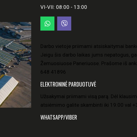
VI-VII: 08:00 - 13:00
Darbo vietoje priimami atsiskaitymai bank
Jeigu šis darbo laikas jums nepatogus, gal
Žemuosiuose Paneriuose. Prašome iš anks
648 41896
ELEKTRONINĖ PARDUOTUVĖ
Užsakymai priimami visą parą. Dėl klausim
atsiėmimo galite skambinti iki 19:00 val
+
WHATSAPP/VIBER