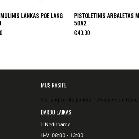
EMULINIS LANKAS POE LANG
PISTOLETINIS ARBALETAS 
D
50A2
0
€
40.00
MUS RASITE
Gariūnų verslo parkas 1, Palapinė geltona, 
DARBO LAIKAS
I: Nedirbame
II-V: 08:00 - 13:00