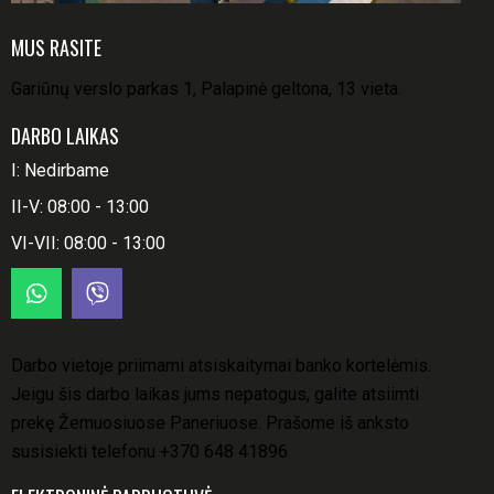
MUS RASITE
Gariūnų verslo parkas 1, Palapinė geltona, 13 vieta.
DARBO LAIKAS
I: Nedirbame
II-V: 08:00 - 13:00
VI-VII: 08:00 - 13:00
Darbo vietoje priimami atsiskaitymai banko kortelėmis.
Jeigu šis darbo laikas jums nepatogus, galite atsiimti
prekę Žemuosiuose Paneriuose. Prašome iš anksto
susisiekti telefonu
+370 648 41896