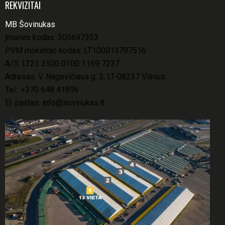
REKVIZITAI
MB Šovinukas
Įmonės kodas: 305697353
PVM mokėtojo kodas: LT100013797516
A/S: LT23 3500 0100 1169 7237
Adresas: V. Nagevičiaus g. 3, LT-08237 Vilnius
Tel.:
+370 648 41896
El. paštas:
info@sovinukas.lt