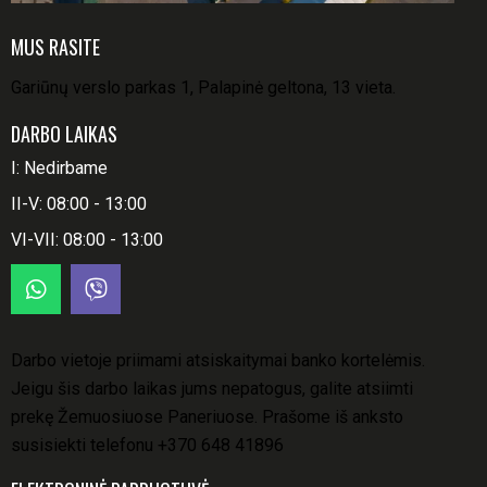
MUS RASITE
Gariūnų verslo parkas 1, Palapinė geltona, 13 vieta.
DARBO LAIKAS
I: Nedirbame
II-V: 08:00 - 13:00
VI-VII: 08:00 - 13:00
Darbo vietoje priimami atsiskaitymai banko kortelėmis.
Jeigu šis darbo laikas jums nepatogus, galite atsiimti
prekę Žemuosiuose Paneriuose. Prašome iš anksto
susisiekti telefonu
+370 648 41896