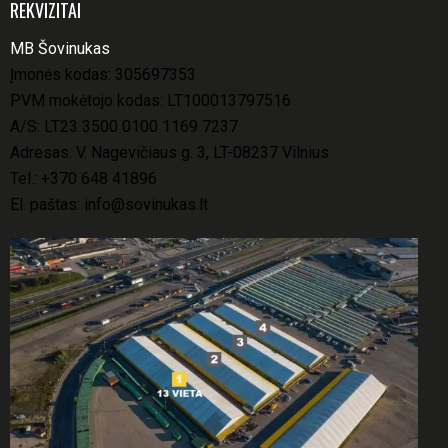
REKVIZITAI
MB Šovinukas
Įmonės kodas: 305697353
PVM mokėtojo kodas: LT100013797516
A/S: LT23 3500 0100 1169 7237
Adresas: V. Nagevičiaus g. 3, LT-08237 Vilnius
Tel.:
+370 648 41896
El. paštas:
info@sovinukas.lt