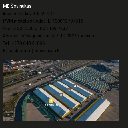
MB Šovinukas
Įmonės kodas: 305697353
PVM mokėtojo kodas: LT100013797516
A/S: LT23 3500 0100 1169 7237
Adresas: V. Nagevičiaus g. 3, LT-08237 Vilnius
Tel.:
+370 648 41896
El. paštas:
info@sovinukas.lt