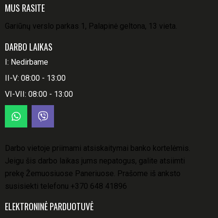
MUS RASITE
Gariūnų verslo parkas 1, Palapinė geltona, 13 vieta.
DARBO LAIKAS
I: Nedirbame
II-V: 08:00 - 13:00
VI-VII: 08:00 - 13:00
Darbo vietoje priimami atsiskaitymai banko kortelėmis.
Jeigu šis darbo laikas jums nepatogus, galite atsiimti
prekę Žemuosiuose Paneriuose. Prašome iš anksto
susisiekti telefonu
+370 648 41896
ELEKTRONINĖ PARDUOTUVĖ