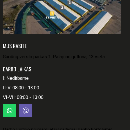
MUS RASITE
Gariūnų verslo parkas 1, Palapinė geltona, 13 vieta.
DARBO LAIKAS
I: Nedirbame
II-V: 08:00 - 13:00
VI-VII: 08:00 - 13:00
Darbo vietoje priimami atsiskaitymai banko kortelėmis.