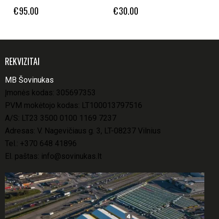
€
95.00
€
30.00
REKVIZITAI
MB Šovinukas
Įmonės kodas: 305697353
PVM mokėtojo kodas: LT100013797516
A/S: LT23 3500 0100 1169 7237
Adresas: V. Nagevičiaus g. 3, LT-08237 Vilnius
Tel.:
+370 648 41896
El. paštas:
info@sovinukas.lt