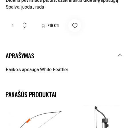
Didelis paviršiaus plotas, užtikrinantis didesnę apsaugą
Spalva: juoda , ruda
PIRKTI
APRAŠYMAS
Rankos apsauga White Feather
PANAŠŪS PRODUKTAI