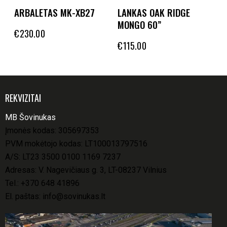
ARBALETAS MK-XB27
LANKAS OAK RIDGE
MONGO 60”
€
230.00
€
115.00
REKVIZITAI
MB Šovinukas
Įmonės kodas: 305697353
PVM mokėtojo kodas: LT100013797516
A/S: LT23 3500 0100 1169 7237
Adresas: V. Nagevičiaus g. 3, LT-08237 Vilnius
Tel.:
+370 648 41896
El. paštas:
info@sovinukas.lt