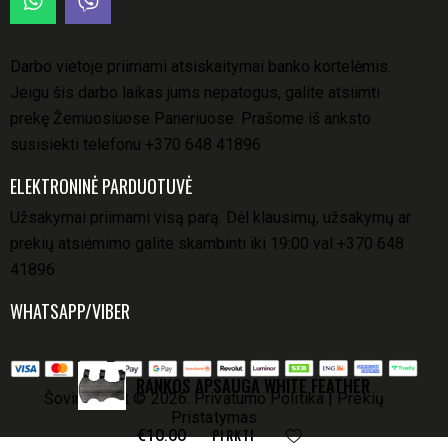
Darbo vietoje priimami atsiskaitymai banko kortelėmis.
Jeigu šis darbo laikas jums nepatogus, galite atsiimti
prekę Žemuosiuose Paneriuose. Prašome iš anksto
susisiekti telefonu
+370 648 41896
ELEKTRONINĖ PARDUOTUVĖ
Užsakymai priimami visą parą. Dėl klausimų, užsakymų ar
prekių atsiėmimo galite skambinti iki 19:00 val
+370 648
41896
WHATSAPP/VIBER
RANKOS APSAUGA WHITE FEATHER
Šovinukas.lt
© 2026.
Privatumo Politika
|
Prekių
Pristatymas
PIRKTI
€
10.00