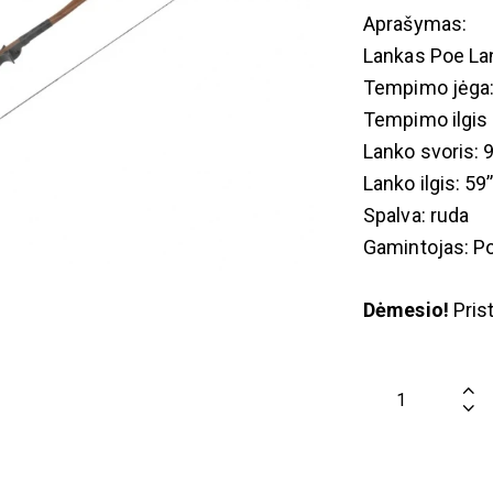
Aprašymas:
Lankas Poe La
Tempimo jėga:
Tempimo ilgis : 
Lanko svoris: 
Lanko ilgis: 59
Spalva: ruda
Gamintojas: P
Dėmesio!
Prist