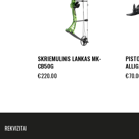
SKRIEMULINIS LANKAS MK-
PIST
CB50G
ALLI
€
220.00
€
70.0
REKVIZITAI