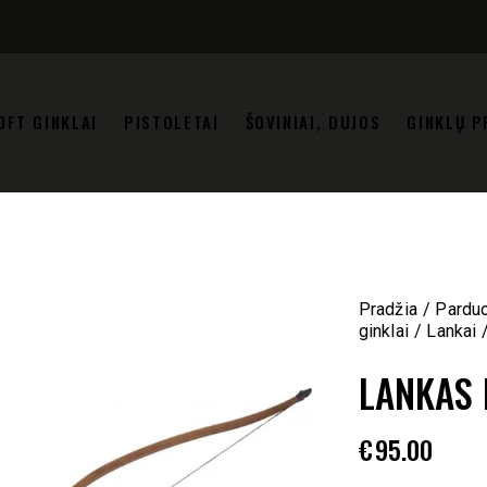
OFT GINKLAI
PISTOLETAI
ŠOVINIAI, DUJOS
GINKLŲ P
Pradžia
Pardu
ginklai
Lankai
LANKAS 
€
95.00