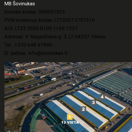
MB Šovinukas
Įmonės kodas: 305697353
PVM mokėtojo kodas: LT100013797516
A/S: LT23 3500 0100 1169 7237
Adresas: V. Nagevičiaus g. 3, LT-08237 Vilnius
Tel.:
+370 648 41896
El. paštas:
info@sovinukas.lt