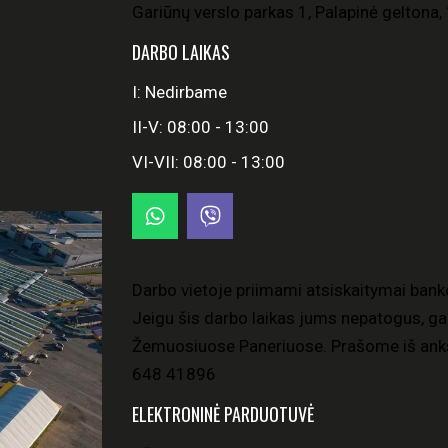
Gariūnų verslo parkas 1, Palapinė geltona, 
DARBO LAIKAS
I: Nedirbame
II-V: 08:00 - 13:00
VI-VII: 08:00 - 13:00
Darbo vietoje priimami atsiskaitymai bank
Jeigu šis darbo laikas jums nepatogus, gal
Žemuosiuose Paneriuose. Prašome iš anks
648 41896
ELEKTRONINĖ PARDUOTUVĖ