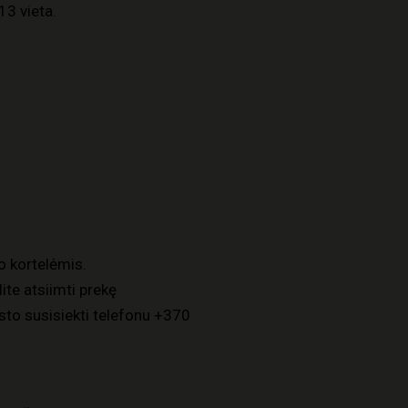
13 vieta.
o kortelėmis.
ite atsiimti prekę
to susisiekti telefonu
+370