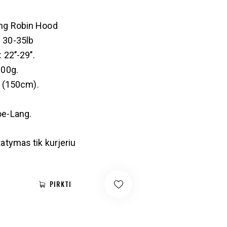
ng Robin Hood
 30-35lb
22’’-29’’.
900g.
’’ (150cm).
oe-Lang.
atymas tik kurjeriu
PIRKTI