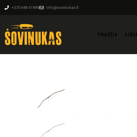
+370 648 41896
info@sovinukas.lt
PRADŽIA
AIRS