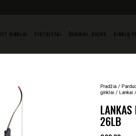
OFT GINKLAI
PISTOLETAI
ŠOVINIAI, DUJOS
GINKLŲ P
Pradžia
Pardu
ginklai
Lankai
LANKAS 
26LB