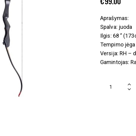
€
99.00
Aprašymas:
Spalva: juoda
Ilgis: 68 ” (17
Tempimo jėga 
Versija: RH – 
Gamintojas: Rag