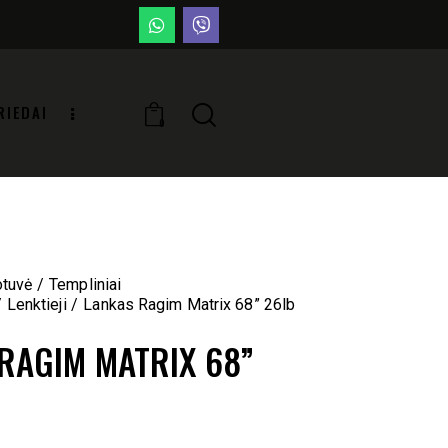
RIEDAI
0
otuvė
Templiniai
Lenktieji
Lankas Ragim Matrix 68” 26lb
RAGIM MATRIX 68”