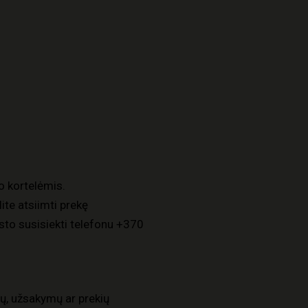
o kortelėmis.
ite atsiimti prekę
to susisiekti telefonu
+370
ų, užsakymų ar prekių