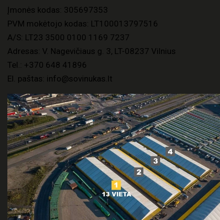
Įmonės kodas: 305697353
PVM mokėtojo kodas: LT100013797516
A/S: LT23 3500 0100 1169 7237
Adresas: V. Nagevičiaus g. 3, LT-08237 Vilnius
Tel.:
+370 648 41896
El. paštas:
info@sovinukas.lt