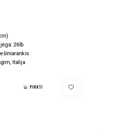
3cm)
jėga: 26lb
dešiniarankis
im, Italija
PIRKTI