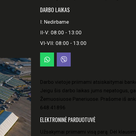
DARBO LAIKAS
I: Nedirbame
II-V: 08:00 - 13:00
VI-VII: 08:00 - 13:00
Darbo vietoje priimami atsiskaitymai bank
Jeigu šis darbo laikas jums nepatogus, gal
Žemuosiuose Paneriuose. Prašome iš anks
648 41896
ELEKTRONINĖ PARDUOTUVĖ
Užsakymai priimami visą parą. Dėl klausim