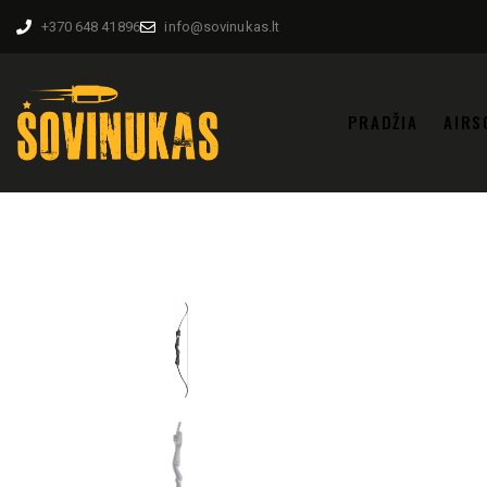
+370 648 41896
info@sovinukas.lt
PRADŽIA
AIRS