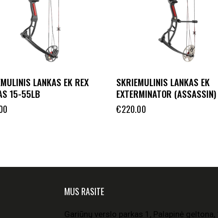
MULINIS LANKAS EK REX
SKRIEMULINIS LANKAS EK
AS 15-55LB
EXTERMINATOR (ASSASSIN)
00
€
220.00
MUS RASITE
Gariūnų verslo parkas 1, Palapinė geltona, 