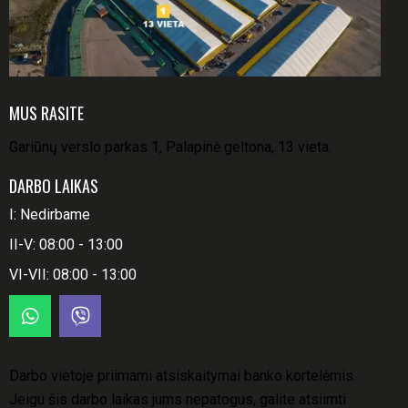
MUS RASITE
Gariūnų verslo parkas 1, Palapinė geltona, 13 vieta.
DARBO LAIKAS
I: Nedirbame
II-V: 08:00 - 13:00
VI-VII: 08:00 - 13:00
Darbo vietoje priimami atsiskaitymai banko kortelėmis.
Jeigu šis darbo laikas jums nepatogus, galite atsiimti