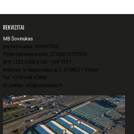
REKVIZITAI
MB Šovinukas
Įmonės kodas: 305697353
PVM mokėtojo kodas: LT100013797516
A/S: LT23 3500 0100 1169 7237
Adresas: V. Nagevičiaus g. 3, LT-08237 Vilnius
Tel.:
+370 648 41896
El. paštas:
info@sovinukas.lt