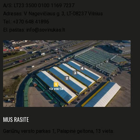
A/S: LT23 3500 0100 1169 7237
Adresas: V. Nagevičiaus g. 3, LT-08237 Vilnius
Tel.:
+370 648 41896
El. paštas:
info@sovinukas.lt
MUS RASITE
Gariūnų verslo parkas 1, Palapinė geltona, 13 vieta.