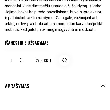
Azijoje. Tikriausiai geriausiai žinomos tautos yra hunai ir
mongolai, kurie šimtmečius naudojo šį šaudymą iš lanko.
Jojimo lankai, kaip rodo pavadinimas, buvo suprojektuoti
ir patobulinti arklio šaudymui. Galų gale, važiuojant ant
arklio, erdvė yra ribota arba sumontuotas karys turėjo likti
mobilus, kad galėtų sėkmingai išgyventi ar medžioti.
IŠANKSTINIS UŽSAKYMAS
PIRKTI
APRAŠYMAS