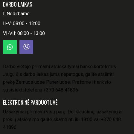
DARBO LAIKAS
I: Nedirbame
II-V: 08:00 - 13:00
VI-VII: 08:00 - 13:00
Darbo vietoje priimami atsiskaitymai banko kortelėmis.
Jeigu šis darbo laikas jums nepatogus, galite atsiimti
prekę Žemuosiuose Paneriuose. Prašome iš anksto
susisiekti telefonu
+370 648 41896
ELEKTRONINĖ PARDUOTUVĖ
Užsakymai priimami visą parą. Dėl klausimų, užsakymų ar
prekių atsiėmimo galite skambinti iki 19:00 val
+370 648
41896