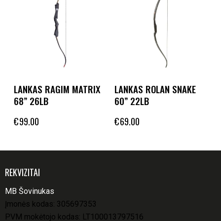
LANKAS RAGIM MATRIX
LANKAS ROLAN SNAKE
68” 26LB
60” 22LB
€
99.00
€
69.00
REKVIZITAI
MB Šovinukas
Įmonės kodas: 305697353
PVM mokėtojo kodas: LT100013797516