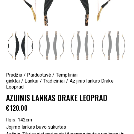
Pradžia
Parduotuvė
Templiniai
ginklai
Lankai
Tradiciniai
Azijinis lankas Drake
Leoprad
AZIJINIS LANKAS DRAKE LEOPRAD
€
120.00
Ilgis: 142cm
Jojimo lankas buvo sukurtas