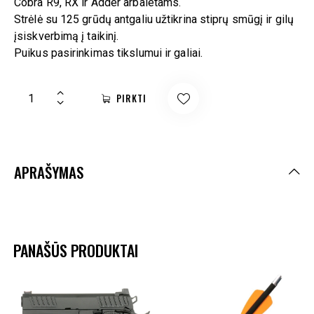
Cobra R9, RX ir Adder arbaletams.
Strėlė su 125 grūdų antgaliu užtikrina stiprų smūgį ir gilų
įsiskverbimą į taikinį.
Puikus pasirinkimas tikslumui ir galiai.
PIRKTI
APRAŠYMAS
PANAŠŪS PRODUKTAI