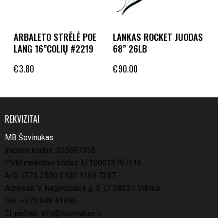
ARBALETO STRĖLĖ POE
LANKAS ROCKET JUODAS
LANG 16”COLIŲ #2219
68” 26LB
€
3.80
€
90.00
REKVIZITAI
MB Šovinukas
Įmonės kodas: 305697353
PVM mokėtojo kodas: LT100013797516
A/S: LT23 3500 0100 1169 7237
Adresas: V. Nagevičiaus g. 3, LT-08237 Vilnius
Tel.:
+370 648 41896
El. paštas:
info@sovinukas.lt