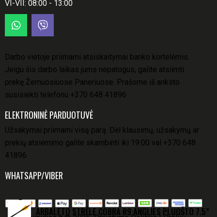
VI-VII: 08:00 - 13:00
Darbo vietoje priimami atsiskaitymai banko kortelėmis.
Jeigu šis darbo laikas jums nepatogus, galite atsiimti
prekę Žemuosiuose Paneriuose. Prašome iš anksto
susisiekti telefonu
+370 648 41896
ELEKTRONINĖ PARDUOTUVĖ
Užsakymai priimami visą parą. Dėl klausimų, užsakymų ar
prekių atsiėmimo galite skambinti iki 19:00 val
+370 648
41896
WHATSAPP/VIBER
ARBALETO STRĖLE COBRA R9 ANGLIES PLUOŠTO 7.5”