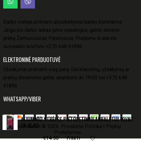
Darbo vietoje priimami atsiskaitymai banko kortelėmis.
Jeigu šis darbo laikas jums nepatogus, galite atsiimti
prekę Žemuosiuose Paneriuose. Prašome iš anksto
susisiekti telefonu
+370 648 41896
ELEKTRONINĖ PARDUOTUVĖ
Užsakymai priimami visą parą. Dėl klausimų, užsakymų ar
prekių atsiėmimo galite skambinti iki 19:00 val
+370 648
41896
WHATSAPP/VIBER
ALIUMINIO STRĖLĖS PISTOLETINIUI ARBALETUI 10VNT
EK VLAD
Šovinukas.lt
© 2026.
Privatumo Politika
|
Prekių
Pristatymas
PIRKTI
€
14.50