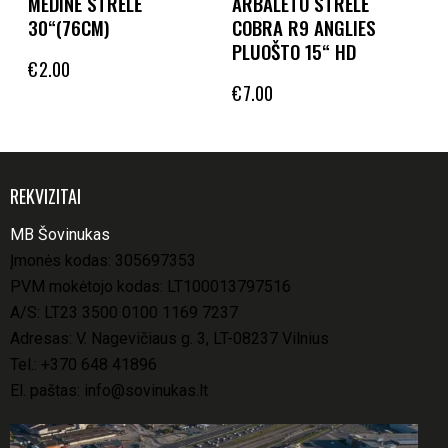
MEDINĖ STRĖLĖ
ARBALETO STRĖLĖ
30“(76CM)
COBRA R9 ANGLIES
PLUOŠTO 15“ HD
€
2.00
€
7.00
REKVIZITAI
MB Šovinukas
Įmonės kodas: 305697353
PVM mokėtojo kodas: LT100013797516
A/S: LT23 3500 0100 1169 7237
Adresas: V. Nagevičiaus g. 3, LT-08237 Vilnius
Tel.:
+370 648 41896
El. paštas:
info@sovinukas.lt