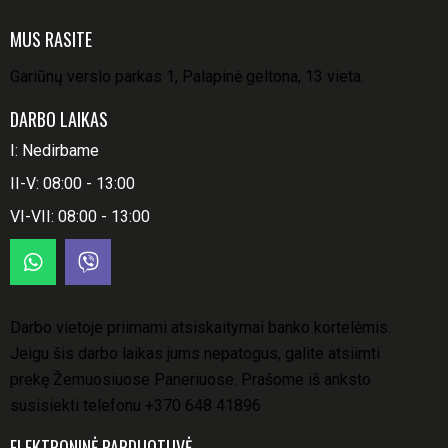
MUS RASITE
Gariūnų verslo parkas 1, Palapinė geltona, 13 vieta.
DARBO LAIKAS
I: Nedirbame
II-V: 08:00 - 13:00
VI-VII: 08:00 - 13:00
Darbo vietoje priimami atsiskaitymai banko kortelėmis.
Jeigu šis darbo laikas jums nepatogus, galite atsiimti
prekę Žemuosiuose Paneriuose. Prašome iš anksto
susisiekti telefonu
+370 648 41896
ELEKTRONINĖ PARDUOTUVĖ