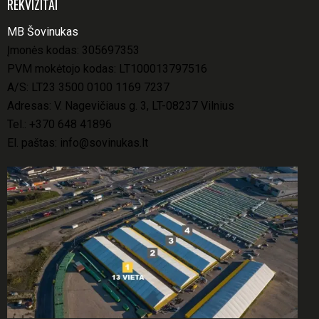
REKVIZITAI
MB Šovinukas
Įmonės kodas: 305697353
PVM mokėtojo kodas: LT100013797516
A/S: LT23 3500 0100 1169 7237
Adresas: V. Nagevičiaus g. 3, LT-08237 Vilnius
Tel.:
+370 648 41896
El. paštas:
info@sovinukas.lt