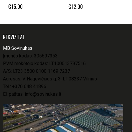
€
15.00
€
12.00
REKVIZITAI
MB Šovinukas
Įmonės kodas: 305697353
PVM mokėtojo kodas: LT100013797516
A/S: LT23 3500 0100 1169 7237
Adresas: V. Nagevičiaus g. 3, LT-08237 Vilnius
Tel.:
+370 648 41896
El. paštas:
info@sovinukas.lt