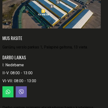
MUS RASITE
Gariūnų verslo parkas 1, Palapinė geltona, 13 vieta.
DARBO LAIKAS
I: Nedirbame
II-V: 08:00 - 13:00
VI-VII: 08:00 - 13:00
Darbo vietoje priimami atsiskaitymai banko kortelėmis.