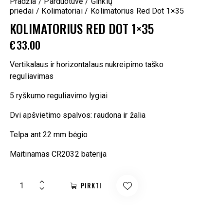
Pradžia
Parduotuvė
Ginklų
priedai
Kolimatoriai
Kolimatorius Red Dot 1×35
KOLIMATORIUS RED DOT 1×35
€
33.00
Vertikalaus ir horizontalaus nukreipimo taško
reguliavimas
5 ryškumo reguliavimo lygiai
Dvi apšvietimo spalvos: raudona ir žalia
Telpa ant 22 mm bėgio
Maitinamas CR2032 baterija
PIRKTI