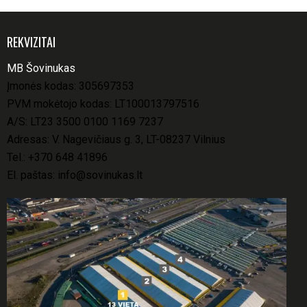
REKVIZITAI
MB Šovinukas
Įmonės kodas: 305697353
PVM mokėtojo kodas: LT100013797516
A/S: LT23 3500 0100 1169 7237
Adresas: V. Nagevičiaus g. 3, LT-08237 Vilnius
Tel.:
+370 648 41896
El. paštas:
info@sovinukas.lt