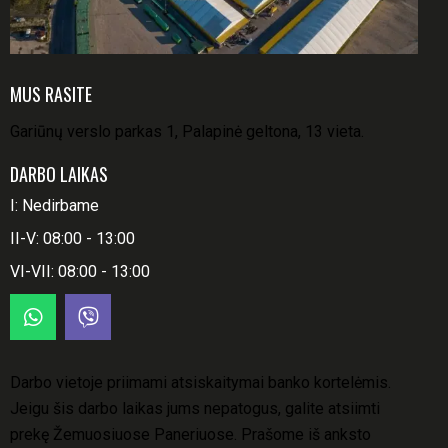
MUS RASITE
Gariūnų verslo parkas 1, Palapinė geltona, 13 vieta.
DARBO LAIKAS
I: Nedirbame
II-V: 08:00 - 13:00
VI-VII: 08:00 - 13:00
Darbo vietoje priimami atsiskaitymai banko kortelėmis.
Jeigu šis darbo laikas jums nepatogus, galite atsiimti
prekę Žemuosiuose Paneriuose. Prašome iš anksto