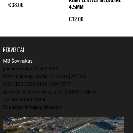
€
38.00
4.5MM
€
12.00
REKVIZITAI
MB Šovinukas
Įmonės kodas: 305697353
PVM mokėtojo kodas: LT100013797516
A/S: LT23 3500 0100 1169 7237
Adresas: V. Nagevičiaus g. 3, LT-08237 Vilnius
Tel.:
+370 648 41896
El. paštas:
info@sovinukas.lt