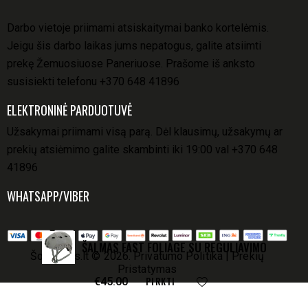
Darbo vietoje priimami atsiskaitymai banko kortelėmis.
Jeigu šis darbo laikas jums nepatogus, galite atsiimti
prekę Žemuosiuose Paneriuose. Prašome iš anksto
susisiekti telefonu
+370 648 41896
ELEKTRONINĖ PARDUOTUVĖ
Užsakymai priimami visą parą. Dėl klausimų, užsakymų ar
prekių atsiėmimo galite skambinti iki 19:00 val
+370 648
41896
WHATSAPP/VIBER
ŠALMAS FAST FOLIAGE SU REGULIAVIMO
Šovinukas.lt
© 2026.
Privatumo Politika
|
Prekių
Pristatymas
PIRKTI
€
45.00