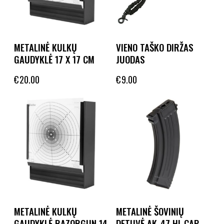
METALINĖ KULKŲ
VIENO TAŠKO DIRŽAS
GAUDYKLĖ 17 X 17 CM
JUODAS
€
20.00
€
9.00
METALINĖ KULKŲ
METALINĖ ŠOVINIŲ
GAUDYKLĖ RAZORGUN 14
DETUVĖ AK-47 HI-CAP