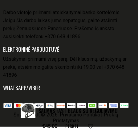
Darbo vietoje priimami atsiskaitymai banko kortelėmis.
Jeigu šis darbo laikas jums nepatogus, galite atsiimti
prekę Žemuosiuose Paneriuose. Prašome iš anksto
susisiekti telefonu
+370 648 41896
ELEKTRONINĖ PARDUOTUVĖ
Užsakymai priimami visą parą. Dėl klausimų, užsakymų ar
prekių atsiėmimo galite skambinti iki 19:00 val
+370 648
41896
WHATSAPP/VIBER
ŠALMAS FAST BLACK SU REGULIAVIMO
Šovinukas.lt
© 2026.
Privatumo Politika
|
Prekių
Pristatymas
PIRKTI
€
45.00