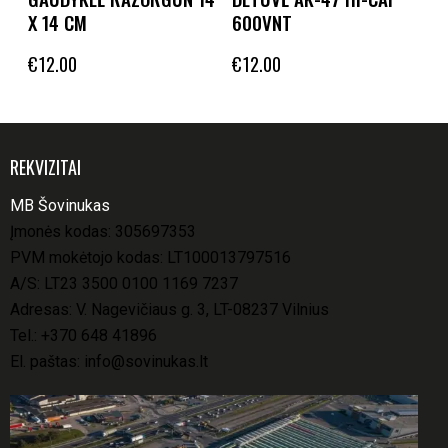
X 14 CM
600VNT
€
12.00
€
12.00
REKVIZITAI
MB Šovinukas
Įmonės kodas: 305697353
PVM mokėtojo kodas: LT100013797516
A/S: LT23 3500 0100 1169 7237
Adresas: V. Nagevičiaus g. 3, LT-08237 Vilnius
Tel.:
+370 648 41896
El. paštas:
info@sovinukas.lt