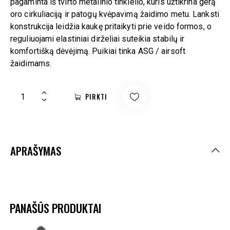
pagaminta iš tvirto metalinio tinklelio, kuris užtikrina gerą
oro cirkuliaciją ir patogų kvėpavimą žaidimo metu. Lanksti
konstrukcija leidžia kaukę pritaikyti prie veido formos, o
reguliuojami elastiniai dirželiai suteikia stabilų ir
komfortišką dėvėjimą. Puikiai tinka ASG / airsoft
žaidimams.
PIRKTI
APRAŠYMAS
PANAŠŪS PRODUKTAI