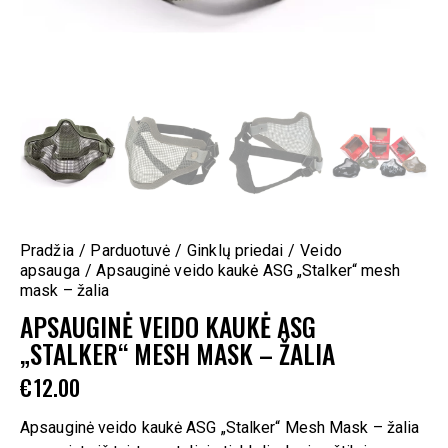
Pradžia
Parduotuvė
Ginklų priedai
Veido
apsauga
Apsauginė veido kaukė ASG „Stalker“ mesh
mask – žalia
APSAUGINĖ VEIDO KAUKĖ ASG
„STALKER“ MESH MASK – ŽALIA
€
12.00
Apsauginė veido kaukė ASG „Stalker“ Mesh Mask – žalia