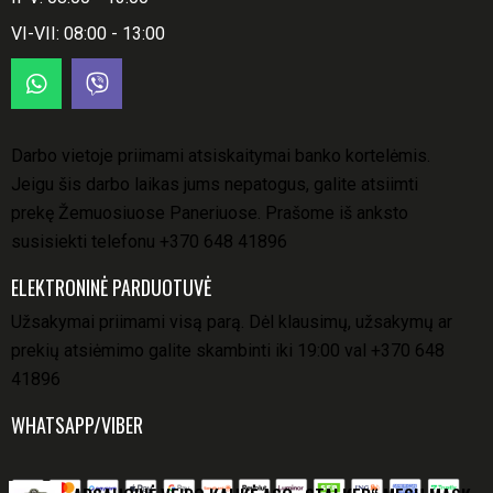
VI-VII: 08:00 - 13:00
Darbo vietoje priimami atsiskaitymai banko kortelėmis.
Jeigu šis darbo laikas jums nepatogus, galite atsiimti
prekę Žemuosiuose Paneriuose. Prašome iš anksto
susisiekti telefonu
+370 648 41896
ELEKTRONINĖ PARDUOTUVĖ
Užsakymai priimami visą parą. Dėl klausimų, užsakymų ar
prekių atsiėmimo galite skambinti iki 19:00 val
+370 648
41896
WHATSAPP/VIBER