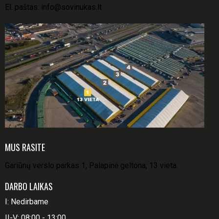
El. paštas:
info@sovinukas.lt
MUS RASITE
Gariūnų verslo parkas 1, Palapinė geltona, 13 vieta.
DARBO LAIKAS
I: Nedirbame
II-V: 08:00 - 13:00