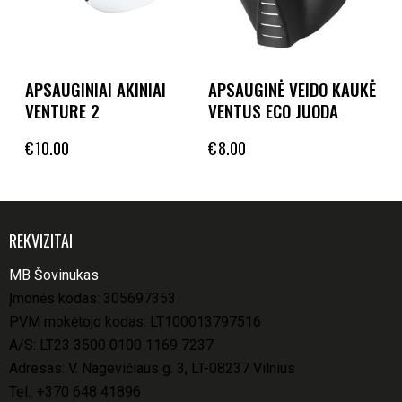
APSAUGINIAI AKINIAI
APSAUGINĖ VEIDO KAUKĖ
VENTURE 2
VENTUS ECO JUODA
€
10.00
€
8.00
REKVIZITAI
MB Šovinukas
Įmonės kodas: 305697353
PVM mokėtojo kodas: LT100013797516
A/S: LT23 3500 0100 1169 7237
Adresas: V. Nagevičiaus g. 3, LT-08237 Vilnius
Tel.:
+370 648 41896