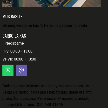
MUS RASITE
Gariūnų verslo parkas 1, Palapinė geltona, 13 vieta.
DARBO LAIKAS
I: Nedirbame
II-V: 08:00 - 13:00
VI-VII: 08:00 - 13:00
Darbo vietoje priimami atsiskaitymai banko kortelėmis.
Jeigu šis darbo laikas jums nepatogus, galite atsiimti
prekę Žemuosiuose Paneriuose. Prašome iš anksto
susisiekti telefonu
+370 648 41896