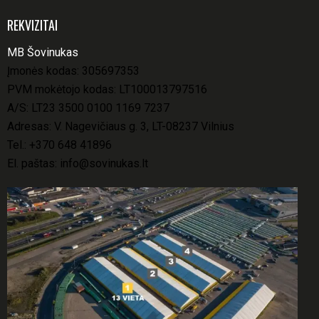
REKVIZITAI
MB Šovinukas
Įmonės kodas: 305697353
PVM mokėtojo kodas: LT100013797516
A/S: LT23 3500 0100 1169 7237
Adresas: V. Nagevičiaus g. 3, LT-08237 Vilnius
Tel.:
+370 648 41896
El. paštas:
info@sovinukas.lt